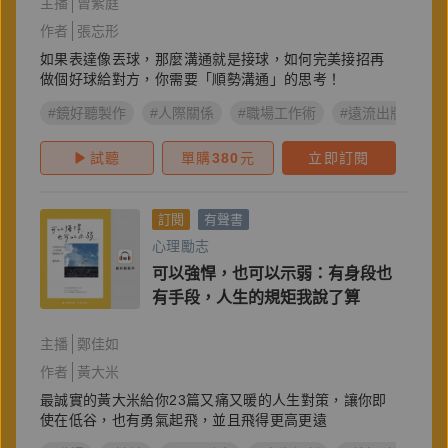
主播
曾紫庭
作者
張忘形
如果表達像丟球，那麼溝通就是接球，如何完美接招再
做個好球給對方，你需要「順勢溝通」的思考！
#鏡好聽製作
#人際關係
#職場工作術
#遠流出版
#
試聽
單購
380
元
立即訂閱
訂閱
有聲書
心理勵志
可以強悍，也可以示弱：有身段也
有手段，人生的規矩我說了算
主播
鄭佳如
作者
黃大米
最誠實的黃大米給你23篇又痛又暖的人生對策，讓你即
使在低谷，也有勇氣起飛，並且飛得更高更遠