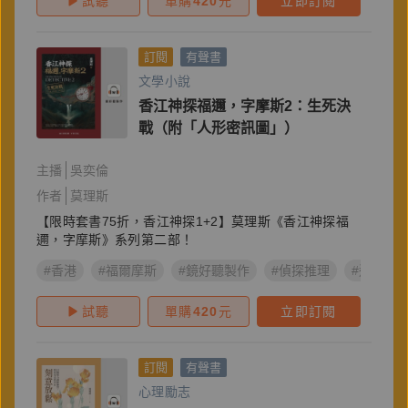
試聽
單購
420
元
立即訂閱
訂閱
有聲書
文學小說
香江神探福邇，字摩斯2：生死決
戰（附「人形密訊圖」）
主播
吳奕倫
作者
莫理斯
【限時套書75折，香江神探1+2】莫理斯《香江神探福
邇，字摩斯》系列第二部！
#香港
#福爾摩斯
#鏡好聽製作
#偵探推理
#遠流出
試聽
單購
420
元
立即訂閱
訂閱
有聲書
心理勵志