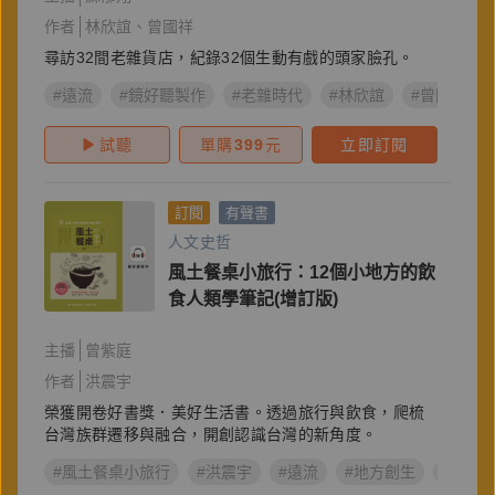
作者
林欣誼
曾國祥
尋訪32間老雜貨店，紀錄32個生動有戲的頭家臉孔。
#遠流
#鏡好聽製作
#老雜時代
#林欣誼
#曾國祥
試聽
單購
399
元
立即訂閱
訂閱
有聲書
人文史哲
風土餐桌小旅行：12個小地方的飲
食人類學筆記(增訂版)
主播
曾紫庭
作者
洪震宇
榮獲開卷好書獎．美好生活書。透過旅行與飲食，爬梳
台灣族群遷移與融合，開創認識台灣的新角度。
#風土餐桌小旅行
#洪震宇
#遠流
#地方創生
#飲食