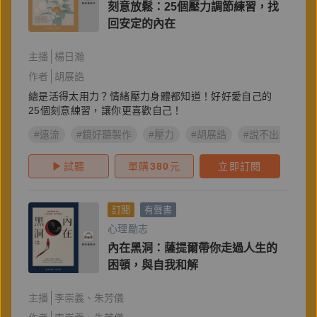
刻意放鬆：25個壓力調節練習，找
回安定的內在
主播
楊日瀚
作者
胡展誥
總是活得太用力？情緒壓力身體都知道！好好愛自己的
25個刻意練習，讓你更喜歡自己！
#遠流
#鏡好聽製作
#壓力
#胡展誥
#說不出口的，
試聽
單購
380
元
立即訂閱
訂閱
有聲書
心理勵志
內在黑洞：薩提爾帶你走過人生的
困頓，與自我和解
主播
李崇義
朱芳儀