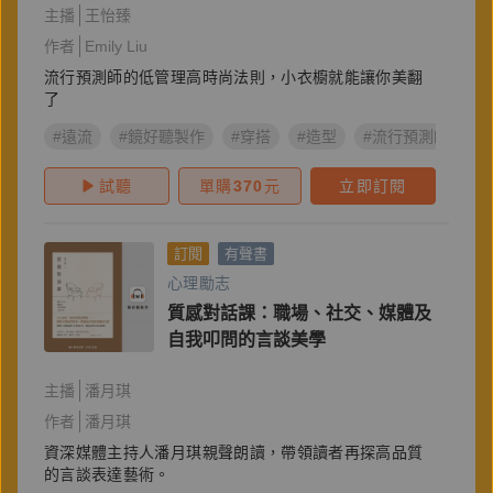
主播
王怡臻
作者
Emily Liu
流行預測師的低管理高時尚法則，小衣櫥就能讓你美翻
了
#遠流
#鏡好聽製作
#穿搭
#造型
#流行預測師
#
試聽
單購
370
元
立即訂閱
訂閱
有聲書
心理勵志
質感對話課：職場、社交、媒體及
自我叩問的言談美學
主播
潘月琪
作者
潘月琪
資深媒體主持人潘月琪親聲朗讀，帶領讀者再探高品質
的言談表達藝術。