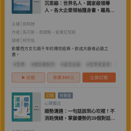
沉思錄：世界名人、國家級領導
人、各大企業領袖隨身書，羅馬哲
學家皇帝淬鍊一生的智慧經典
主播
郭時棣
作者
馬可斯‧奧理略‧安東尼努斯
譯者
柯宗佑
影響西方文化兩千年的傳世經典。欲成大器者必讀之
書。
#哲學
#鏡好聽製作
#遠流出版
#哲學家皇帝
#斯多
試聽
單購
300
元
立即訂閱
訂閱
有聲書
心理勵志
順勢溝通：一句話說到心坎裡！不
消耗情緒，掌握優勢的39個對話練
習