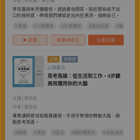
作者
李崇義
朱芳儀
李崇義與朱芳儀親唸，透過書信問答，貼近那些說不出
口的挫折感，帶領我們練習走出內在黑洞、接納自己。
#溝通
#人際關係
#作者親唸
#遠流出版
#薩提爾
試聽
單購
450
元
立即訂閱
訂閱
有聲書
心理勵志
思考馬達：從生活到工作，4步驟
高效運用你的大腦
主播
曾培祐
作者
曾培祐
專業講師曾培祐親聲講授，手把手帶領你轉動大腦、啟
動思考馬達。
#職場
#溝通
#遠流
#鏡好聽製作
#自我成長
#極