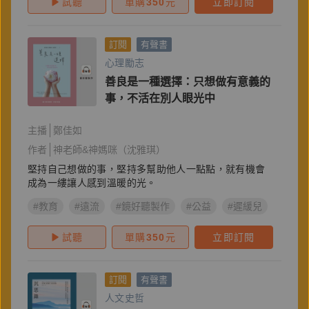
試聽
單購
350
元
立即訂閱
訂閱
有聲書
心理勵志
善良是一種選擇：只想做有意義的
事，不活在別人眼光中
主播
鄭佳如
作者
神老師&神媽咪（沈雅琪）
堅持自己想做的事，堅持多幫助他人一點點，就有機會
成為一縷讓人感到溫暖的光。
#教育
#遠流
#鏡好聽製作
#公益
#遲緩兒
#神老
試聽
單購
350
元
立即訂閱
訂閱
有聲書
人文史哲