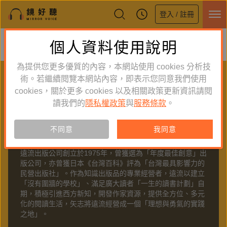
登入 / 註冊
鏡好聽全新APP上線
個人資料使用說明
下載
體驗全面升級，即刻下載
為提供您更多優質的內容，本網站使用 cookies 分析技
PUBLISHER
術。若繼續閱覽本網站內容，即表示您同意我們使用
cookies，關於更多 cookies 以及相關政策更新資訊請閱
聽出版
讀我們的
隱私權政策
與
服務條款
。
不同意
我同意
關於
遠流
遠流出版公司創立於1975年，曾獲選為「年度最佳創意」出
版公司，亦曾獲日本《台灣百科》評為「台灣最具影響力的
民營出版社」。作為知識出版品的專業經營者，遠流以建立
「沒有圍牆的學校」、滿足廣大讀者「一生的讀書計劃」自
期，積極引進西方新知，開發作家資源，提供全方位、多元
化的閱讀生活，矢志將遠流經營成一個「理想與勇氣的實踐
之地」。