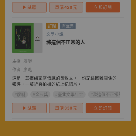
試聽
單購
420
元
立即訂閱
訂閱
有聲書
文學小說
滌這個不正常的人
主播
廖瞇
作者
廖瞇
這是一篇描繪家庭情感的長散文，一份記錄困難關係的
報導，一部近身拍攝的紙上紀錄片。
#廖瞇
#金典獎
#臺北文學年金
#滌這個不正常的人
試聽
單購
330
元
立即訂閱