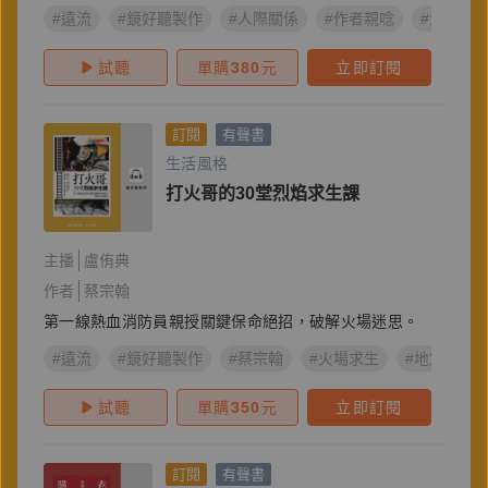
#遠流
#鏡好聽製作
#人際關係
#作者親唸
#潘月琪
試聽
單購
380
元
立即訂閱
訂閱
有聲書
生活風格
打火哥的30堂烈焰求生課
主播
盧侑典
作者
蔡宗翰
第一線熱血消防員親授關鍵保命絕招，破解火場迷思。
#遠流
#鏡好聽製作
#蔡宗翰
#火場求生
#地震應變
試聽
單購
350
元
立即訂閱
訂閱
有聲書