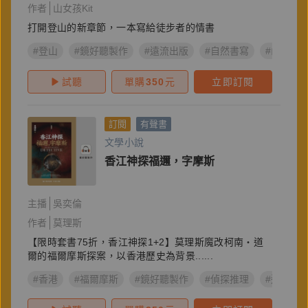
作者
山女孩Kit
打開登山的新章節，一本寫給徒步者的情書
#登山
#鏡好聽製作
#遠流出版
#自然書寫
#山林
試聽
單購
350
元
立即訂閱
訂閱
有聲書
文學小說
香江神探福邇，字摩斯
主播
吳奕倫
作者
莫理斯
【限時套書75折，香江神探1+2】莫理斯魔改柯南‧道
爾的福爾摩斯探案，以香港歷史為背景......
#香港
#福爾摩斯
#鏡好聽製作
#偵探推理
#遠流出