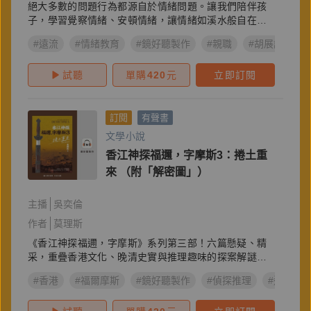
絕大多數的問題行為都源自於情緒問題。讓我們陪伴孩
子，學習覺察情緒、安頓情緒，讓情緒如溪水般自在流
動。
#遠流
#情緒教育
#鏡好聽製作
#親職
#胡展誥
#
試聽
單購
420
元
立即訂閱
訂閱
有聲書
文學小說
香江神探福邇，字摩斯3：捲土重
來 （附「解密圖」）
主播
吳奕倫
作者
莫理斯
《香江神探福邇，字摩斯》系列第三部！六篇懸疑、精
采，重疊香港文化、晚清史實與推理趣味的探案解謎小
說！
#香港
#福爾摩斯
#鏡好聽製作
#偵探推理
#遠流出