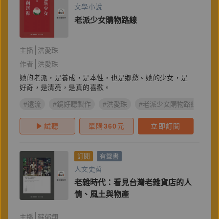
文學小說
老派少女購物路線
主播
洪愛珠
作者
洪愛珠
她的老派，是養成，是本性，也是鄉愁。她的少女，是
好奇，是清亮，是真的喜歡。
#遠流
#鏡好聽製作
#洪愛珠
#老派少女購物路線
#
試聽
單購
360
元
立即訂閱
訂閱
有聲書
人文史哲
老雜時代：看見台灣老雜貨店的人
情、風土與物產
主播
蘇郁翔