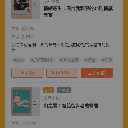
心理勵志
情緒寄生：與自我和解的34則情感
教育
主播
鄭佳如
作者
許皓宜
我們看待這個世界的眼光，都是我們心裡情緒基調的投
射。
#諮商
#鏡好聽製作
#遠流出版
#情緒
#關係
#許
試聽
單購
340
元
立即訂閱
訂閱
有聲書
文學小說
山之間：寫給徒步者的情書
主播
山女孩Kit