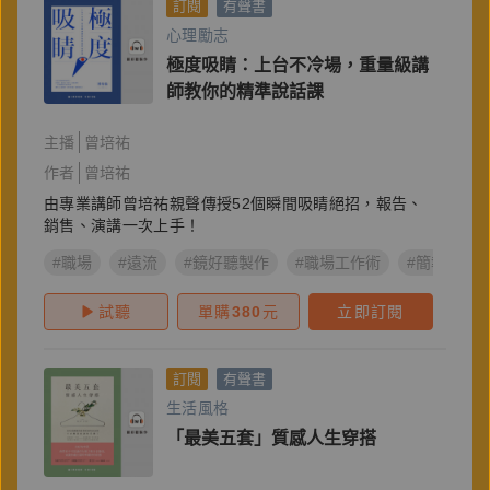
訂閱
有聲書
心理勵志
極度吸睛：上台不冷場，重量級講
師教你的精準說話課
主播
曾培祐
作者
曾培祐
由專業講師曾培祐親聲傳授52個瞬間吸睛絕招，報告、
銷售、演講一次上手！
#職場
#遠流
#鏡好聽製作
#職場工作術
#簡報術
試聽
單購
380
元
立即訂閱
訂閱
有聲書
生活風格
「最美五套」質感人生穿搭