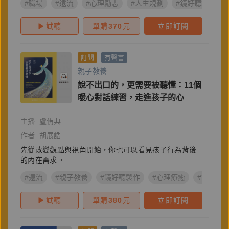
#職場
#遠流
#心理勵志
#人生規劃
#鏡好聽製作
試聽
單購
370
元
立即訂閱
訂閱
有聲書
親子教養
說不出口的，更需要被聽懂：11個
暖心對話練習，走進孩子的心
主播
盧侑典
作者
胡展誥
先從改變觀點與視角開始，你也可以看見孩子行為背後
的內在需求。
#遠流
#親子教養
#鏡好聽製作
#心理療癒
#胡展誥
試聽
單購
380
元
立即訂閱