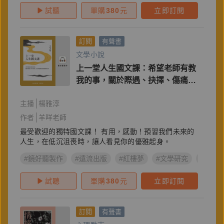
試聽
單購
380
元
立即訂閱
訂閱
有聲書
文學小說
上一堂人生國文課：希望老師有教
我的事，關於際遇、抉擇、傷痛，
以及無論順逆都能優雅起身
主播
楊雅淳
作者
羊咩老師
最受歡迎的獨特國文課！ 有用，感動！預習我們未來的
人生，在低沉沮喪時，讓人看見你的優雅起身。
#鏡好聽製作
#遠流出版
#紅樓夢
#文學研究
#國學
試聽
單購
380
元
立即訂閱
訂閱
有聲書