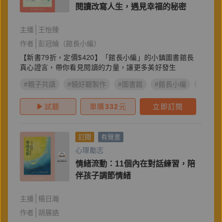
閱讀改寫人生，遇見幸福的秘密
主播
王怡臻
作者
彭冠綸（館長小編）
【新書79折，定價$420】「館長小編」的小鎮圖書館長
真心證言，帶你看見閱讀的力量，讓更多美好發生
#親子共讀
#鏡好聽製作
#圖書館
#館長小編
#閱讀
試聽
單購
332
元
立即訂閱
訂閱
有聲書
心理勵志
情緒流動：11個內在對話練習，陪
伴孩子調節情緒
主播
楊日瀚
作者
胡展誥