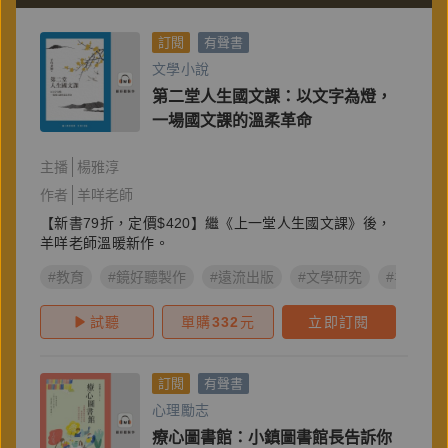
訂閱
有聲書
文學小說
第二堂人生國文課：以文字為燈，
一場國文課的溫柔革命
主播
楊雅淳
作者
羊咩老師
【新書79折，定價$420】繼《上一堂人生國文課》後，
羊咩老師溫暖新作。
#教育
#鏡好聽製作
#遠流出版
#文學研究
#羊咩老
試聽
單購
332
元
立即訂閱
訂閱
有聲書
心理勵志
療心圖書館：小鎮圖書館長告訴你