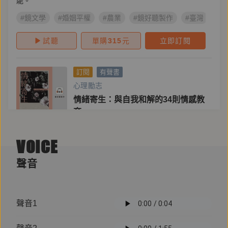
能。
#鏡文學
#婚姻平權
#農業
#鏡好聽製作
#臺灣
#能
試聽
單購
315
元
立即訂閱
訂閱
有聲書
心理勵志
情緒寄生：與自我和解的34則情感教
育
主播
鄭佳如
VOICE
作者
許皓宜
聲音
我們看待這個世界的眼光，都是我們心裡情緒基調的投
射。
#諮商
#鏡好聽製作
#遠流出版
#情緒
#關係
#許皓
聲音1
試聽
單購
340
元
立即訂閱