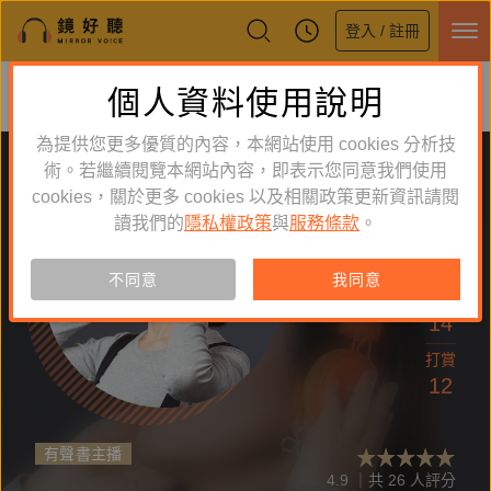
登入 / 註冊
鏡好聽全新APP上線
個人資料使用說明
下載
體驗全面升級，即刻下載
為提供您更多優質的內容，本網站使用 cookies 分析技
術。若繼續閱覽本網站內容，即表示您同意我們使用
cookies，關於更多 cookies 以及相關政策更新資訊請閱
讀我們的
隱私權政策
與
服務條款
。
追蹤
63
不同意
我同意
作品
14
打賞
12
有聲書主播
4.9 ｜共 26 人評分