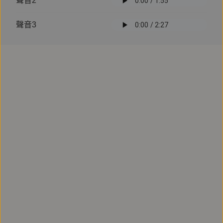
聲音2
訂閱
有聲書
聲音3
文學小說
黃金男人
主播
鄭佳如
徐壽柏
作者
章緣
八篇短篇小說，擁抱來不及的，無法說愛的時光。
#鏡好聽製作
#短篇小說
#華文創作
#聯合文學
#上海
試聽
單購
330
元
立即訂閱
訂閱
有聲書
心理勵志
善良是一種選擇：只想做有意義的
事，不活在別人眼光中