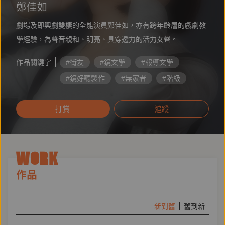
鄭佳如
劇場及即興劇雙棲的全能演員鄭佳如，亦有跨年齡層的戲劇教
學經驗，為聲音親和、明亮、具穿透力的活力女聲。
作品關鍵字
#街友
#鏡文學
#報導文學
#鏡好聽製作
#無家者
#階級
#呂苡榕
#孤獨死
#老齡貧窮
打賞
追蹤
#非典型勞工
WORK
作品
新到舊
舊到新