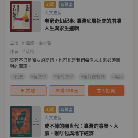
訂閱
有聲書
人文史哲
老窮奇幻紀事: 臺灣底層社會的崩壞
人生與求生邏輯
主播
鄭佳如
張心哲
作者
呂苡榕
貧窮不只是街友的問題，也可能是我們每個人未來必須面
對的問題。
#街友
#鏡文學
#報導文學
#鏡好聽製作
#無家者
試聽
單購
420
元
立即訂閱
訂閱
有聲書
人文史哲
戒不掉的癮世代：臺灣的毒梟、大
麻、咖啡包與地下經濟