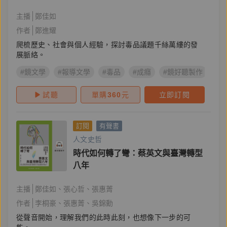
主播
鄭佳如
作者
鄭進耀
爬梳歷史、社會與個人經驗，探討毒品議題千絲萬縷的發
展脈絡。
#鏡文學
#報導文學
#毒品
#成癮
#鏡好聽製作
#
試聽
單購
360
元
立即訂閱
訂閱
有聲書
人文史哲
時代如何轉了彎：蔡英文與臺灣轉型
八年
主播
鄭佳如
張心哲
張惠菁
作者
李桐豪
張惠菁
吳錦勳
從聲音開始，理解我們的此時此刻，也想像下一步的可