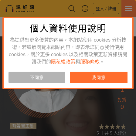
登入 / 註冊
鏡好聽全新APP上線
個人資料使用說明
下載
體驗全面升級，即刻下載
為提供您更多優質的內容，本網站使用 cookies 分析技
術。若繼續閱覽本網站內容，即表示您同意我們使用
cookies，關於更多 cookies 以及相關政策更新資訊請閱
讀我們的
隱私權政策
與
服務條款
。
追蹤
55
不同意
我同意
作品
1
打賞
0
有聲書主播
5 ｜共 5 人評分