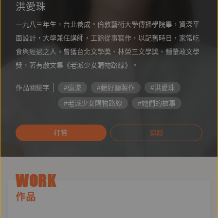
洪愛珠
一九八三年生，台北養成。倫敦藝術大學傳播學院畢，資深平
面設計，大學兼任講師，工餘從事寫作，以記舊時日，家常吃
食與經過之人。曾獲台北文學獎、林榮三文學獎、鍾肇政文學
獎，著有散文集《老派少女購物路線》。
作品關鍵字
#遠流
#鏡好聽製作
#洪愛珠
#老派少女購物路線
#她們的故事
#好聽閱讀節
#名人推薦書單
打賞
追蹤
WORK
作品