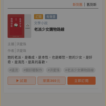
新到舊
舊到新
訂閱
有聲書
文學小說
老派少女購物路線
主播
洪愛珠
作者
洪愛珠
她的老派，是養成，是本性，也是鄉愁。她的少女，是好
奇，是清亮，是真的喜歡。
#遠流
#鏡好聽製作
#洪愛珠
#老派少女購物路線
#她
試聽
單購
360
元
立即訂閱