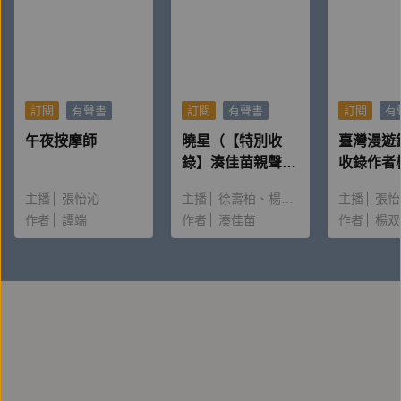
拌，以免『黐』底……」另外，行文似乎對老民國腔氣
頗有鍾情，「……計兩百三十步。因此今要給大家講講
本地，講的是我家對面的蘆洲。」依稀有沈從文、胡蘭
成筆意。——舒國治（序）
訂閱
有聲書
訂閱
有聲書
訂閱
有
午夜按摩師
曉星（【特別收
臺灣漫遊
愛珠文風的溫潤典雅，固然與家族根柢、薰陶養成有
錄】湊佳苗親聲朗
收錄作者
關，然其深邃幽微，則源於今昔對照，悼亡感傷，「母
讀＆創作動機）
唸〈後記
主播
張怡沁
主播
徐壽柏
楊雅淳
主播
張怡
後」是感情結構的關鍵字，往日習焉不察的吃食烹煮，
作者
譚端
作者
湊佳苗
作者
楊双
瑣物細節，經過回憶重建，展現普魯斯特式的瞬間
（Proustian moment），纏綿悠長。……
愛珠的文體有空氣感，寬柔到近乎鬆軟，卻又敘事嚴
謹，視角精確，用現代話說，就是資訊含量高，經驗值
強大。身為愛煮同好，我讀她寫炸物、滷肉、蒸冬瓜肉
餅，甚至家常煲粥煮飯，都見到撇步眉角，輕柔的字裡