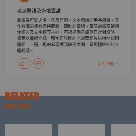
蔡珠兒∣作家
老派華語及道地臺語
韓良憶∣作家
簡 媜∣作家
此書最可愛之處，在反差萌。文本精煉的用字風格，在
作者讀來便有保持距離、節制的情緒。華語的書寫架構
──推薦（按姓氏筆畫排列）
使語言及文字相互拉扯，不過提到母親等日常對話時，
偶爾以臺語穿插，那字正腔圓的老派華語佐以道地親切
臺語，一遠一近的呈現讓我腦洞大開，呈現極趣味的立
口碑好評
體聽感。
1
0 則回覆
洪愛珠這本書，說是寫吃飯，也更是寫家人。說是寫飲
食的審美，也更是寫人生的句點逗點。說是寫世道家園
風俗之返視，也更是寫自己懷親從而修心養愛的過程。
RELATED
……洪愛珠不只是寫吃寫得好，她是──寫得好。
猜你喜歡
她的行文路數，武林各高明門派，看來也多參酌。像以
下這幾句，有一襲港粵筆墨：「每天清晨『煲』
粥……」「骨頭則『飛水』後熬成雞湯……」「不時攪