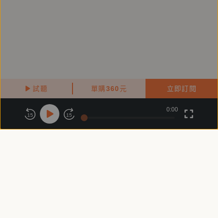
行間，暗藏殺手招式，看懂的就知道，都是硬實功底。
——蔡珠兒（推薦短文）
為病篤至親覓食，自此拉開記憶帷幔，憶及外婆青春時
期如何見識太平町盛世、少婦年代如何回大稻埕施展頭
家娘派頭採買食材，依此便大手大腳暢寫三代攜手同遊
試聽
單購
360
元
立即訂閱
的各家昂貴藥材珍奇食材店、古早小吃、風味飲品，完
0:00
成購物路線旨趣與地圖。文字輕盈，讀來意趣橫生。文
關於鏡好聽
版權政策
隱私政策
15
15
末，「恍惚間她們鬆手，長長的百年的大街上，四顧僅
商務合作
付費條款
會員條款
餘我一人。」歸結於時光流逝、繁華易散，引讀者不禁
常見問題
客服信箱
眼熱而嘆。允為傑作。——簡媜（第20屆台北文學獎
散文獎評審意見）
洪愛珠從她自小浸潤的蘆洲、大稻埕出發，織出一部魂
牽夢縈的思念之書。──馬世芳（序）