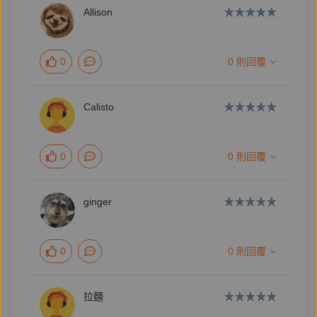
人一一遠行，她最終成為一個自擁廚房的女子。然循著
Allison
吃食滋味，她重回那仿如傳說盛世的親族過往，再現早
輩人的心志與作風。
0
0 則回覆
她且飛港島，尋覓那一路喝到大的福建茶行鐵觀音；從
曼谷買齊各尺寸的猴桃標白藥油；自檳城拎回一口像似
Calisto
外婆「烏鼎」的印度黑鐵鍋……
老食、老物、老鋪、老市場，是回返時間的甬道，是追
尋記憶的線索。她還以此學會撫慰自己，做人待人，並
0
0 則回覆
學會看人間煙火，安身定心的過日子。
ginger
重量級推薦
古碧玲∣《上下游副刊》總編輯
0
0 則回覆
馬世芳∣作家
舒國治∣作家
拉麵
詹宏志∣作家