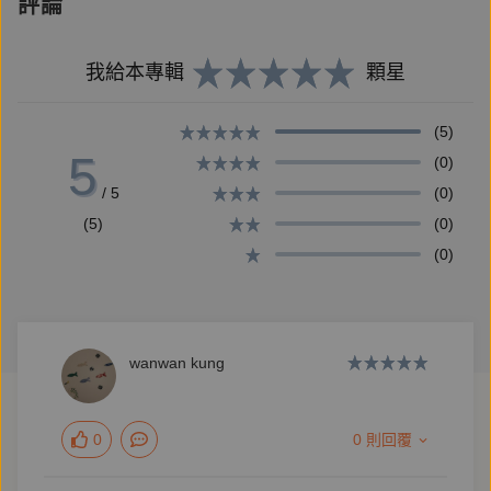
評論
東等地賓客，哄嚷熱烈，直到滷肉飯、蒸冬瓜肉餅、芋
棗甚至一碗煲粥，俱成為她日後的念想。
我給本專輯
顆星
她曾與外婆、母親，三代女子，穿行在大稻埕與永樂市
場，買鮑參翅肚、麵龜椪餅、胡椒肉桂蠶豆，見識老鋪
(5)
的講究，練就一套對古早物什的擇選標準。
5
(0)
她熟稔蘆洲湧蓮寺周邊，在旺鋪裡食切仔麵黑白切與米
/ 5
(0)
苔目，飲青草涼茶，更向在地攤商習得剁雞的技巧，與
(5)
(0)
若干習俗規矩。
(0)
如此種種，養出她一雙識貨的眼睛，一根敏銳的舌頭，
一個老派的靈魂；更化作筆下時而雍容深情、時而輕俏
意趣的篇章段落。
wanwan kung
∣ 她的少女，是好奇，是清亮，是真的喜歡 ∣
0
0 則回覆
「長長的百年的大街上，四顧僅餘我一人。」當至親家