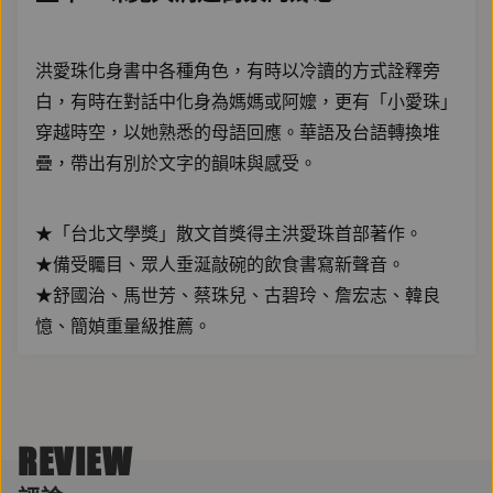
洪愛珠化身書中各種角色，有時以冷讀的方式詮釋旁
白，有時在對話中化身為媽媽或阿嬤，更有「小愛珠」
穿越時空，以她熟悉的母語回應。華語及台語轉換堆
疊，帶出有別於文字的韻味與感受。
★「台北文學獎」散文首獎得主洪愛珠首部著作。
★備受矚目、眾人垂涎敲碗的飲食書寫新聲音。
★舒國治、馬世芳、蔡珠兒、古碧玲、詹宏志、韓良
憶、簡媜重量級推薦。
∣ 她的老派，是養成，是本性，也是鄉愁 ∣
她自小看著有頭家娘風範的外婆與母親，進出廚房，起
REVIEW
灶架鍋，張羅數十家人員工日常吃食，宴請東南亞與中