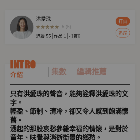
洪愛珠
打賞
5 (5)
追蹤
追蹤
55
作品
1
打賞
0
INTRO
集數
編輯推薦
介紹
只有洪愛珠的聲音，能夠詮釋洪愛珠的文
字。
輕盈、節制、清冷，卻又令人感到飽滿懷
舊。
湧起的那股哀愁參雜幸福的情懷，是對於
童年、味覺與消逝街景的鄉愁。