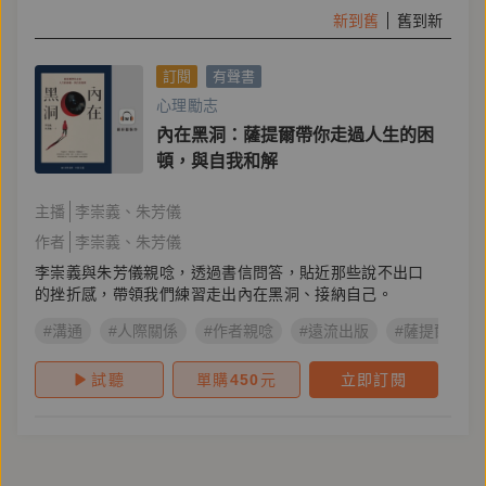
新到舊
舊到新
訂閱
有聲書
心理勵志
內在黑洞：薩提爾帶你走過人生的困
頓，與自我和解
主播
李崇義
朱芳儀
作者
李崇義
朱芳儀
李崇義與朱芳儀親唸，透過書信問答，貼近那些說不出口
的挫折感，帶領我們練習走出內在黑洞、接納自己。
#溝通
#人際關係
#作者親唸
#遠流出版
#薩提爾
試聽
單購
450
元
立即訂閱