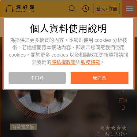
登入 / 註冊
鏡好聽全新APP上線
個人資料使用說明
下載
體驗全面升級，即刻下載
為提供您更多優質的內容，本網站使用 cookies 分析技
術。若繼續閱覽本網站內容，即表示您同意我們使用
cookies，關於更多 cookies 以及相關政策更新資訊請閱
讀我們的
隱私權政策
與
服務條款
。
追蹤
10
不同意
我同意
作品
1
打賞
0
有聲書主播
5 ｜共 1 人評分