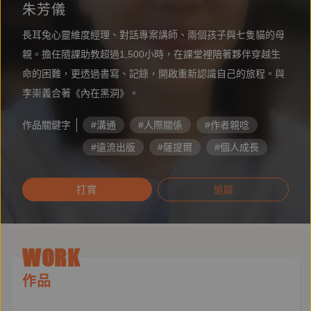
朱芳儀
長耳兔心靈維度經理、對話專案講師、兩個孩子與七隻貓的母
親。擔任隨課助教超過1,500小時，在課堂裡陪著夥伴穿越生
命的困難，更透過書寫、記錄，開啟重新認識自己的旅程。與
李崇義合著《內在黑洞》。
作品關鍵字
#溝通
#人際關係
#作者親唸
#遠流出版
#薩提爾
#個人成長
#內在黑洞
#李崇義
#朱芳儀
打賞
追蹤
#世界閱讀日
WORK
作品