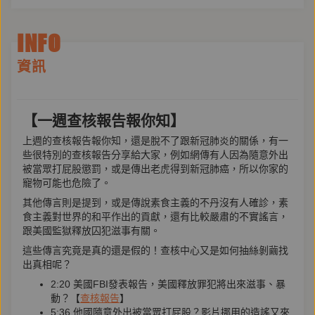
INFO
資訊
【一週查核報告報你知】
上週的查核報告報你知，還是脫不了跟新冠肺炎的關係，有一
些很特別的查核報告分享給大家，例如網傳有人因為隨意外出
被當眾打屁股懲罰，或是傳出老虎得到新冠肺癌，所以你家的
寵物可能也危險了。
其他傳言則是提到，或是傳說素食主義的不丹沒有人確診，素
食主義對世界的和平作出的貢獻，還有比較嚴肅的不實謠言，
跟美國監獄釋放囚犯滋事有關。
這些傳言究竟是真的還是假的！查核中心又是如何抽絲剝繭找
出真相呢？
2:20 美國FBI發表報告，美國釋放罪犯將出來滋事、暴
動？【
查核報告
】
5:36 他國隨意外出被當眾打屁股？影片挪用的造謠又來