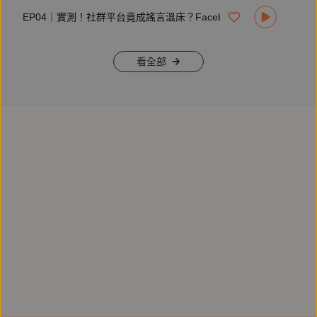
EP04｜實測！社群平台竟成謠言溫床？Facebook、Google、Twitter如何抵禦假消息
看全部