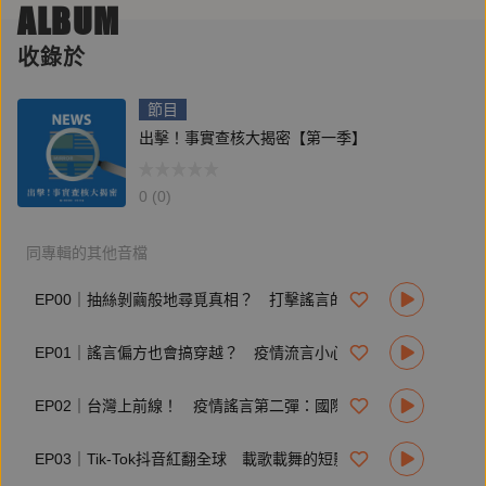
ALBUM
四、謠言不只會製造恐慌，可能還會假扮安定人心的毒藥糖
蜜？
收錄於
為你首次揭秘查核過程會遇到哪些酸甜苦辣，都在〈出擊事實
查核大揭密〉。不實訊息好膽嘜走，這個節目用聲音讓流竄的
節目
謠言軼事無所遁形！
出擊！事實查核大揭密【第一季】
🕺想聽更多聲音節目？
鏡文學聲音平台《鏡好聽》，聽記者聊採訪幕後，聽作家談創
0 (0)
作，還有聽名人朗讀好書。讓我們的聲音，陪你度過各個你通
勤、跑步、洗碗的零碎時間。
同專輯的其他音檔
用Apple 訂閱：
https://apple.co/2M5rF0y
網站桌機簡單聽：
https://voice.mirrorfiction.com/
EP00｜抽絲剝繭般地尋覓真相？ 打擊謠言的台灣事實查核中心來了！
最多獨家更新內容只在《鏡好聽》：
https://mirrormediafb.pros.is/LY67K
EP01｜謠言偏方也會搞穿越？ 疫情流言小心事有蹊蹺！
若為Android系統使用者，可下載Google Podcasts或其他聆聽
Podcast的軟體，並搜尋「新聞內幕」
EP02｜台灣上前線！ 疫情謠言第二彈：國際如何手牽手對抗全球化下的假訊息
EP03｜Tik-Tok抖音紅翻全球 載歌載舞的短影片其實危機四伏 ？