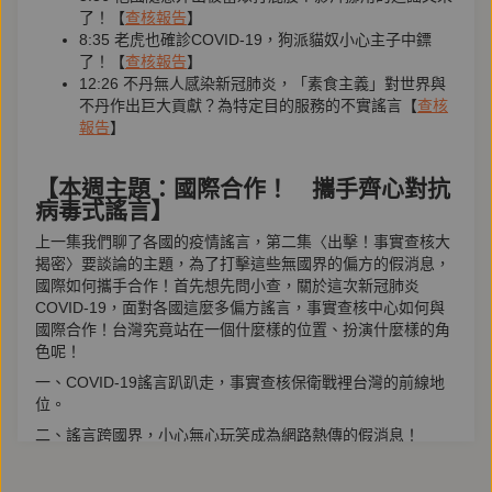
了！【
查核報告
】
8:35 老虎也確診COVID-19，狗派貓奴小心主子中鏢
了！【
查核報告
】
12:26 不丹無人感染新冠肺炎，「素食主義」對世界與
不丹作出巨大貢獻？為特定目的服務的不實謠言【
查核
報告
】
【本週主題：國際合作！ 攜手齊心對抗
病毒式謠言】
上一集我們聊了各國的疫情謠言，第二集〈出擊！事實查核大
揭密〉要談論的主題，為了打擊這些無國界的偏方的假消息，
國際如何攜手合作！首先想先問小查，關於這次新冠肺炎
COVID-19，面對各國這麼多偏方謠言，事實查核中心如何與
國際合作！台灣究竟站在一個什麼樣的位置、扮演什麼樣的角
色呢！
一、COVID-19謠言趴趴走，事實查核保衛戰裡台灣的前線地
位。
二、謠言跨國界，小心無心玩笑成為網路熱傳的假消息！
三、從印度到義大利，哪些謠言令人印象深刻？誰助長了假訊
息橫行網路？