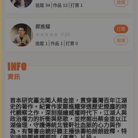
追蹤
追蹤
34
作品
12
打賞
1
鄭進耀
打賞
0 (0)
追蹤
追蹤
1
作品
1
打賞
0
INFO
資訊
首本研究臺北聞人蔡金塗，貫穿臺灣百年江湖
史的著作。紀實作家鄭進耀穿透歷史煙塵的時
代觀察之作，深刻描繪威權時代下，江湖人與
政治權力的折衝與悲歌，並挖掘出蔡金塗以江
湖倫理，守護傳統北管軒社血脈的心力與作
為。有聲書由鏡好聽主播徐壽柏朗朗詮釋，特
別收錄鄭進耀親唸〈序章〉片段。