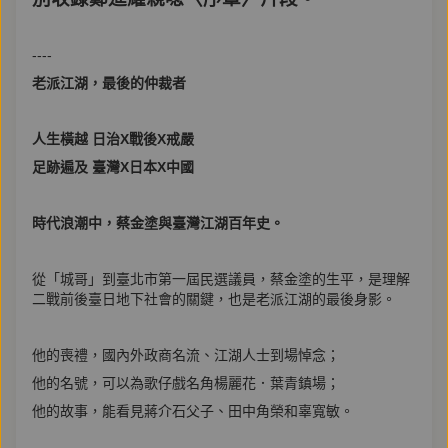
----
老派江湖，最後的仲裁者
人生橫越 日治X戰後X戒嚴
足跡遍及 臺灣X日本X中國
時代浪潮中，蔡金塗與臺灣江湖百年史。
從「城哥」到臺北市第一屆民選議員，蔡金塗的生平，是理解
二戰前後臺日地下社會的關鍵，也是老派江湖的最後身影。
他的喪禮，國內外政商名流、江湖人士到場悼念；
他的名號，可以為歌仔戲名角楊麗花．葉青鎮場；
他的故事，能看見蔣介石父子、田中角榮和辜寬敏。