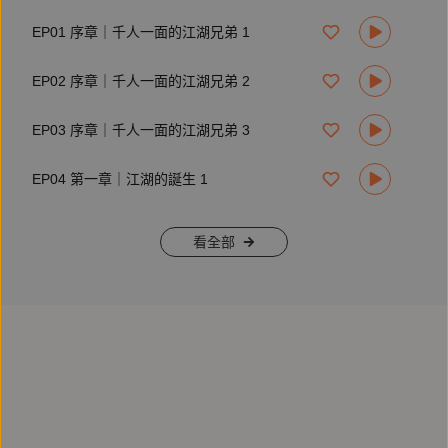
EP01 序章｜千人一面的江湖兄弟 1
鏡文學文化組記者。著作《戒不掉的癮世代：臺灣的毒梟、大
麻、咖啡包與地下經濟》入選2024年德國法蘭克福書展臺灣專
EP02 序章｜千人一面的江湖兄弟 2
區、入圍第四十九屆金鼎獎圖書類，《吃便當：人生解決不了
的煩惱，就一口一口吃掉吧！》獲2019年度Openbook好書
獎。並曾用筆名「萬金油」出版多本著作，包括散文集《不存
EP03 序章｜千人一面的江湖兄弟 3
在的人》。
EP04 第一章｜江湖的誕生 1
_____
產品企劃：林云也
看全部
錄音／後製：黃德瑋、劉彥呈