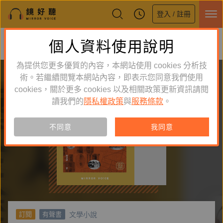
登入 / 註冊
鏡好聽全新APP上線
個人資料使用說明
下載
體驗全面升級，即刻下載
為提供您更多優質的內容，本網站使用 cookies 分析技
術。若繼續閱覽本網站內容，即表示您同意我們使用
cookies，關於更多 cookies 以及相關政策更新資訊請閱
讀我們的
隱私權政策
與
服務條款
。
不同意
我同意
文學小說
訂閱
有聲書