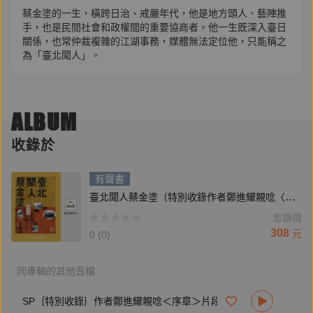
蔡金塗的一生，橫跨日治、戒嚴年代，他是地方頭人、藝陣推
手，也是民間社會和政權間的重要協商者。他一生既深入臺日
關係，也常仲裁複雜的江湖事務，媒體無法定位他，只能稱之
為「臺北聞人」。
鄭進耀深度採訪、重建蔡金塗與他前後的時代：
● 第一本研究臺北聞人蔡金塗生平的著作
ALBUM
● 看見從日治到戰後，臺日之間的「江湖」
收錄於
● 動盪的時代，地方頭人擔負起協商、主持公道的角色
● 從蔡金塗身上，看見臺灣歷史的另一面
有聲書
臺北聞人蔡金塗（特別收錄作者鄭進耀親唸〈序章〉片段）
「現代國家所代表的政治執法無法涵蓋整個社會，在律法無法
單購價
觸及之處，必有另一套隱然運行的法則。這套隱然運行的規範
308
元
可以是家族約束、可以是宗教規範，也可以是江湖上的『規
0 (0)
矩』。」──鄭進耀
同專輯的其他音檔
【作者簡介】
SP｛特別收錄｝作者鄭進耀親唸＜序章＞片段
鄭進耀