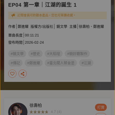
EP04 第一章｜江湖的誕生 1
訂閱會員可聆聽本產品，您也可單購收藏。
作者
鄭進耀
版權方/出版社
鏡文學
主播
徐壽柏
鄭進耀
單曲長度
00:11:21
發布時間
2026-02-24
#鏡文學
#歷史
#大稻埕
#鏡好聽製作
#傳記
#鄭進耀
#臺北聞人蔡金塗
#江湖
#戲曲
#臺日關係
徐壽柏
打賞
4.7 (4)