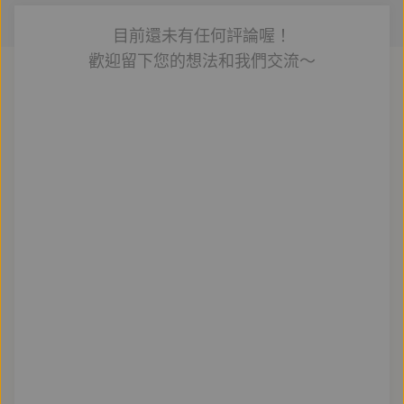
藝陣推手，也是民間社會和政權間的重要協商者。他一
生既深入臺日關係，也常仲裁複雜的江湖事務，媒體無
目前還未有任何評論喔！
法定位他，只能稱之為「臺北聞人」。
歡迎留下您的想法和我們交流～
鄭進耀深度採訪、重建蔡金塗與他前後的時代：
● 第一本研究臺北聞人蔡金塗生平的著作
● 看見從日治到戰後，臺日之間的「江湖」
● 動盪的時代，地方頭人擔負起協商、主持公道的角色
● 從蔡金塗身上，看見臺灣歷史的另一面
「現代國家所代表的政治執法無法涵蓋整個社會，在律
法無法觸及之處，必有另一套隱然運行的法則。這套隱
然運行的規範可以是家族約束、可以是宗教規範，也可
以是江湖上的『規矩』。」──鄭進耀