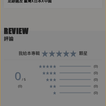
足跡遍及 臺灣X日本X中國
時代浪潮中，蔡金塗與臺灣江湖百年史。
REVIEW
從「城哥」到臺北市第一屆民選議員，蔡金塗的生平，
評論
是理解二戰前後臺日地下社會的關鍵，也是老派江湖的
最後身影。
我給本專輯
顆星
他的喪禮，國內外政商名流、江湖人士到場悼念；
(0)
0
(0)
他的名號，可以為歌仔戲名角楊麗花．葉青鎮場；
/ 5
(0)
他的故事，能看見蔣介石父子、田中角榮和辜寬敏。
(0)
(0)
(0)
蔡金塗的一生，橫跨日治、戒嚴年代，他是地方頭人、