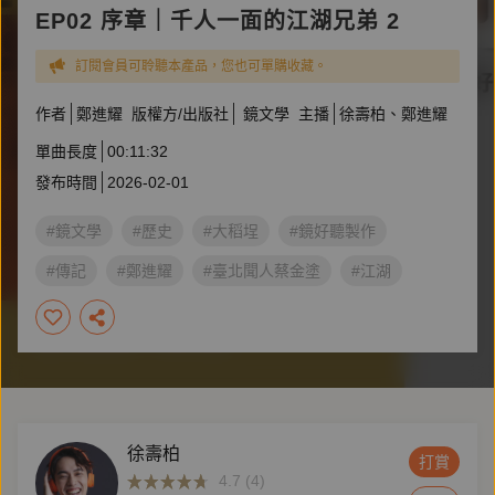
EP02 序章｜千人一面的江湖兄弟 2
訂閱會員可聆聽本產品，您也可單購收藏。
作者
鄭進耀
版權方/出版社
鏡文學
主播
徐壽柏
鄭進耀
單曲長度
00:11:32
發布時間
2026-02-01
#鏡文學
#歷史
#大稻埕
#鏡好聽製作
#傳記
#鄭進耀
#臺北聞人蔡金塗
#江湖
#戲曲
#臺日關係
徐壽柏
打賞
4.7 (4)