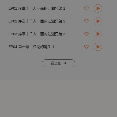
EP01 序章｜千人一面的江湖兄弟 1
鏡文學文化組記者。著作《戒不掉的癮世代：臺灣的毒梟、大
麻、咖啡包與地下經濟》入選2024年德國法蘭克福書展臺灣專
EP02 序章｜千人一面的江湖兄弟 2
區、入圍第四十九屆金鼎獎圖書類，《吃便當：人生解決不了
的煩惱，就一口一口吃掉吧！》獲2019年度Openbook好書
獎。並曾用筆名「萬金油」出版多本著作，包括散文集《不存
EP03 序章｜千人一面的江湖兄弟 3
在的人》。
EP04 第一章｜江湖的誕生 1
_____
產品企劃：林云也
看全部
錄音／後製：黃德瑋、劉彥呈