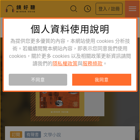
登入 / 註冊
鏡好聽全新APP上線
個人資料使用說明
下載
體驗全面升級，即刻下載
為提供您更多優質的內容，本網站使用 cookies 分析技
術。若繼續閱覽本網站內容，即表示您同意我們使用
cookies，關於更多 cookies 以及相關政策更新資訊請閱
讀我們的
隱私權政策
與
服務條款
。
不同意
我同意
文學小說
訂閱
有聲書