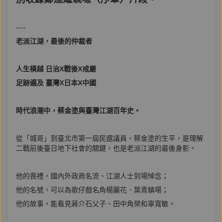
----
老派江湖，最後的仲裁者
人生橫越 日治X戰後X戒嚴
足跡遍及 臺灣X日本X中國
時代浪潮中，蔡金塗與臺灣江湖百年史。
從「城哥」到臺北市第一屆民選議員，蔡金塗的生平，是理解
二戰前後臺日地下社會的關鍵，也是老派江湖的最後身影。
他的喪禮，國內外政商名流、江湖人士到場悼念；
他的名號，可以為歌仔戲名角楊麗花．葉青鎮場；
他的故事，能看見蔣介石父子、田中角榮和辜寬敏。