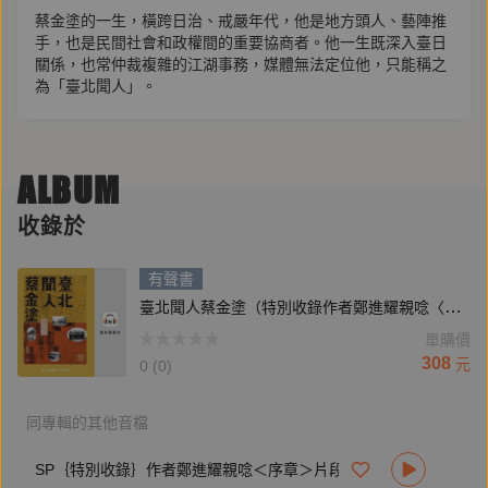
蔡金塗的一生，橫跨日治、戒嚴年代，他是地方頭人、藝陣推
手，也是民間社會和政權間的重要協商者。他一生既深入臺日
關係，也常仲裁複雜的江湖事務，媒體無法定位他，只能稱之
為「臺北聞人」。
鄭進耀深度採訪、重建蔡金塗與他前後的時代：
● 第一本研究臺北聞人蔡金塗生平的著作
ALBUM
● 看見從日治到戰後，臺日之間的「江湖」
收錄於
● 動盪的時代，地方頭人擔負起協商、主持公道的角色
● 從蔡金塗身上，看見臺灣歷史的另一面
有聲書
臺北聞人蔡金塗（特別收錄作者鄭進耀親唸〈序章〉片段）
「現代國家所代表的政治執法無法涵蓋整個社會，在律法無法
單購價
觸及之處，必有另一套隱然運行的法則。這套隱然運行的規範
308
元
可以是家族約束、可以是宗教規範，也可以是江湖上的『規
0 (0)
矩』。」──鄭進耀
同專輯的其他音檔
【作者簡介】
SP｛特別收錄｝作者鄭進耀親唸＜序章＞片段
鄭進耀