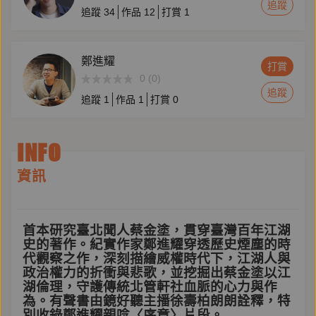
追蹤
追蹤
34
作品
12
打賞
1
鄭進耀
打賞
0 (0)
追蹤
追蹤
1
作品
1
打賞
0
INFO
資訊
首本研究臺北聞人蔡金塗，貫穿臺灣百年江湖
史的著作。紀實作家鄭進耀穿透歷史煙塵的時
代觀察之作，深刻描繪威權時代下，江湖人與
政治權力的折衝與悲歌，並挖掘出蔡金塗以江
湖倫理，守護傳統北管軒社血脈的心力與作
為。有聲書由鏡好聽主播徐壽柏朗朗詮釋，特
別收錄鄭進耀親唸〈序章〉片段。