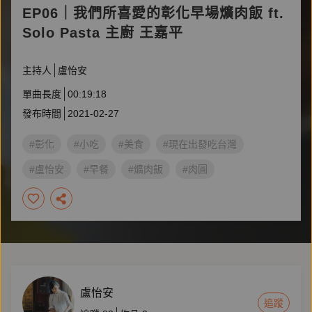
EP06｜我們所喜愛的彰化早場爌肉飯 ft.
Solo Pasta 主廚 王嘉平
主持人
盧怡安
單曲長度
00:19:18
發布時間
2021-02-27
#彰化
#小吃
#美食
#現在出發吃台灣
#盧怡安
#早餐
#爌肉飯
#肉圓
盧怡安
追蹤