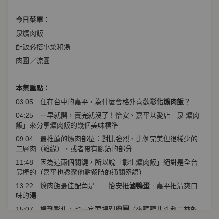
今日菜單：
泉爌肉飯
配飯必搭小菜和湯
肉圓／涼圓
本集重點：
03:05 住在台中的嘉平，為什麼會格外喜歡
彰化爌肉飯
？
04:25 一早就開，賣完就沒了！怡安、嘉平以愛店「泉 爌肉
飯」來分享爌肉飯的幾個美味標準
09:04 最推薦的爌肉部位：對比強烈、比例完美但很稀少的
二層肉（離緣），或者帶有腳筋的部分
11:48 因為這兩個關鍵，所以說「彰化爌肉飯」絕對是全台
最棒的（嘉平也透露他點餐時的通關密語）
13:22 爌肉飯最佳配角是……怡安推
滷鴨蛋
，嘉平推清爽口
味的
湯
15:07 講到彰化，也一定要提到
肉圓
（來聽聽北斗和二林的