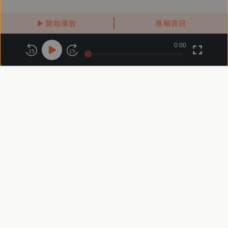
開始播放
專輯資訊
0:00
關於鏡好聽
版權政策
隱私政策
15
15
商務合作
付費條款
會員條款
常見問題
客服信箱
客服時間：週一 ～ 週五10:00 - 18:00（國定假日除外）
Copyright © 2025 精鏡傳媒股份有限公司 All Rights Reserved