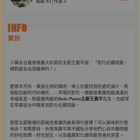
追蹤
83
作品
2
INFO
資訊
人稱全台最會做義大利菜的主廚王嘉平說：「彰化的爌肉飯，
絕對是全台灣最棒的！」
肥厚半月形、黃金比例的爌肉，淋上份量恰到好處的滷汁，再
搭配白飯的巧妙襯托……早場的彰化，總散發著爌肉飯滿滿的
幸福氣息。熱愛爌肉飯的
Solo Pasta主廚王嘉平
先生，也經常
在早晨從台中開車到彰化吃爌肉飯。
那麼主廚眼裡的那碗完美爌肉飯長得什麼樣？可以美味到什麼
地步？本集節目，怡安與嘉平將不藏私分享他們心目中爌肉飯
的好吃指標、好吃部位，以及蘊藏彰化爌肉飯背後的深意。