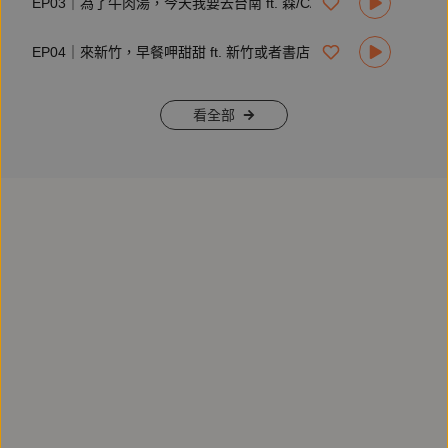
EP03｜為了牛肉湯，今天我要去台南 ft. 森/CASA 毛鈺婷
| 立即訂閱《鏡好聽》：
https://www.mirrorvoice.com.tw/mirrorvoice-plus
EP04｜來新竹，早餐呷甜甜 ft. 新竹或者書店 王詩鈺
| 免費下載《鏡好聽》APP：
https://mirrormediafb.pros.is/LY67K
看全部
| 追蹤《鏡好聽》Facebook：
https://facebook.com/mirrorvoice2019
| 追蹤《鏡好聽》Instagram：
https://instagram.com/mirror_voice
| 合作、節目建議歡迎來信：
voiceservice@mirrormedia.mg