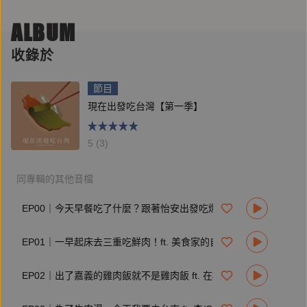
這兩家好店）以及蒜味滿點的
涼圓
ALBUM
延伸聆聽：
收錄於
美食茶水間EP18
彰化爌肉飯來自辦桌菜的封肉？彰化小吃巡禮
節目
https://www.mirrorvoice.com.tw/podcasts/34/1780
現在出發吃台灣【第一季】
【本集節目是由鏡好聽製作播出的《現在出發吃台灣》】
5 (3)
每週六上線全新一集
開啟小鈴鐺、按下追蹤，持續關注最新節目！
同專輯的其他音檔
EP00｜今天早餐吃了什麼？跟著怡安出發吃爆 10 款早場小吃
製作人：周郁然
錄音師：孫藝庭
EP01｜一早起床去三重吃鮮肉！ft. 美食家的自學之路 Liz 高琹雯
照片提供：盧怡安
EP02｜出了嘉義的雞肉飯就不是雞肉飯 ft. 在欉紅主廚 楊豐旭
鏡好聽全新改版上線！想聽愛聽就在鏡好聽，訂閱《鏡好聽》
並下載 APP 收聽，只給你最好的聲音。