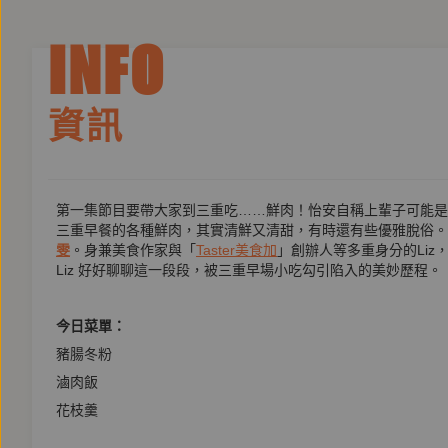
INFO
資訊
第一集節目要帶大家到三重吃……鮮肉！怡安自稱上輩子可能是礦
三重早餐的各種鮮肉，其實清鮮又清甜，有時還有些優雅脫俗。
雯
。身兼美食作家與「
Taster美食加
」創辦人等多重身分的Li
Liz 好好聊聊這一段段，被三重早場小吃勾引陷入的美妙歷程。
今日菜單：
豬腸冬粉
滷肉飯
花枝羹