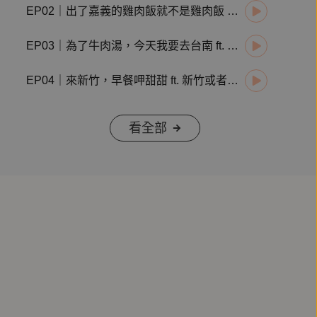
EP02｜出了嘉義的雞肉飯就不是雞肉飯 ft. 在欉紅主廚 楊豐旭
EP03｜為了牛肉湯，今天我要去台南 ft. 森/CASA 毛鈺婷
EP04｜來新竹，早餐呷甜甜 ft. 新竹或者書店 王詩鈺
看全部