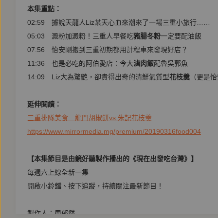
本集重點：
02:59 據說天龍人Liz某天心血來潮來了一場三重小旅行……
05:03 澱粉加澱粉！三重人早餐吃
豬腸冬粉
一定要配油飯
07:56 怡安剛搬到三重初期都用計程車來發現好店？
11:36 也是必吃的阿伯愛店：今大
滷肉飯
配魯吳郭魚
14:09 Liz大為驚艷，卻貴得出奇的清鮮氣質型
花枝羹
（更是怡
延伸閱讀：
三重排隊美食 龍門胡椒餅vs.朱記花枝羹
https://www.mirrormedia.mg/premium/20190316food004
【本集節目是由鏡好聽製作播出的《現在出發吃台灣》】
每週六上線全新一集
開啟小鈴鐺、按下追蹤，持續關注最新節目！
製作人：周郁然