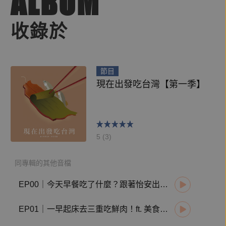
ALBUM
收錄於
節目
現在出發吃台灣【第一季】
5 (3)
同專輯的其他音檔
EP00｜今天早餐吃了什麼？跟著怡安出發吃爆 10 款早場小吃
EP01｜一早起床去三重吃鮮肉！ft. 美食家的自學之路 Liz 高琹雯