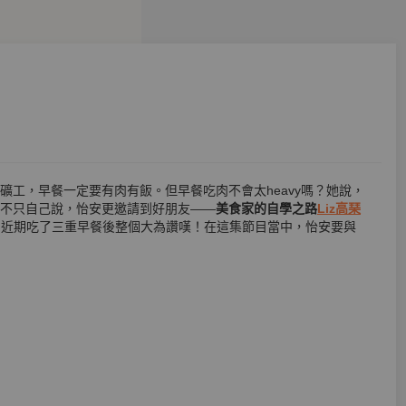
工，早餐一定要有肉有飯。但早餐吃肉不會太heavy嗎？她說，
不只自己說，怡安更邀請到好朋友——
美食家的自學之路
Liz高琹
z，近期吃了三重早餐後整個大為讚嘆！在這集節目當中，怡安要與