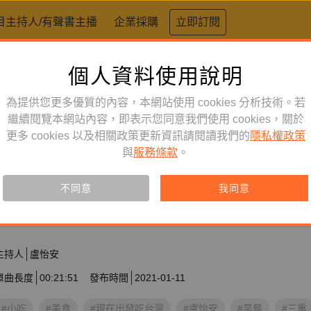
目主持人/有聲書主播
企業採購
立即訂閱
個人資料使用說明
為提供您更多優質的內容，本網站使用 cookies 分析技術。若
繼續閱覽本網站內容，即表示您同意我們使用 cookies，關於
更多 cookies 以及相關政策更新資訊請閱讀我們的
隱私權政策
與
服務條款
。
生活風格
節目
EP01｜一早起床去三重吃鮮肉！f
不同意
我同意
的自學之路 Liz 高琹雯
主持人
盧怡安
單曲長度
00:21:51
發布時間
2021-01-11
#小吃
#美食
#現在出發吃台灣
#盧怡安
#早餐
#三重