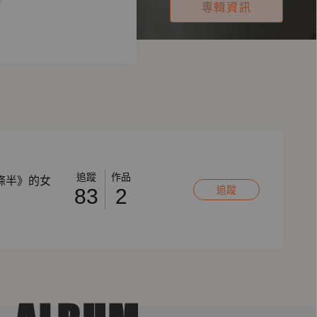
專輯資訊
追蹤
作品
條半》的女
追蹤
83
2