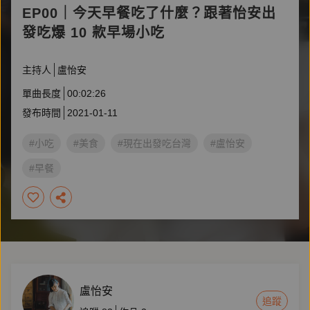
EP00｜今天早餐吃了什麼？跟著怡安出
發吃爆 10 款早場小吃
主持人
盧怡安
單曲長度
00:02:26
發布時間
2021-01-11
#小吃
#美食
#現在出發吃台灣
#盧怡安
#早餐
盧怡安
追蹤