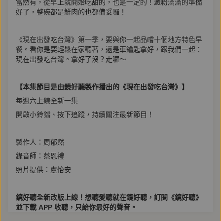
當然有，從早上就開始吃甜的，也是一定的！澱粉滿滿的準備
好了，整碗都是鮮肉的也都備妥囉！
《現在出發吃台灣》第一季，要與你一起品嚐十個地方特色早
餐。看你是要輕鬆在家聽著，還是車鑰匙拿好，跟我們一起：
現在出發吃台灣。拿好了沒？走囉～
【本集節目是由鏡好聽製作播出的《現在出發吃台灣》】
每週六上線全新一集
開啟小鈴鐺、按下追蹤，持續關注最新節目！
製作人：周郁然
錄音師：蔡恩禮
照片提供：盧怡安
鏡好聽全新改版上線！想聽愛聽就在鏡好聽，訂閱《鏡好聽》
並下載 APP 收聽，只給你最好的聲音。