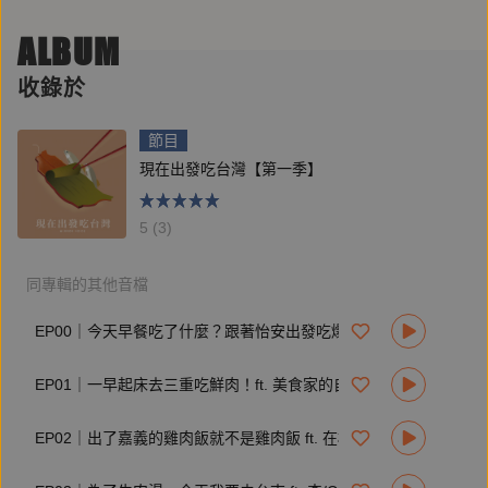
| 立即訂閱《鏡好聽》：
https://www.mirrorvoice.com.tw/mirrorvoice-plus
ALBUM
| 免費下載《鏡好聽》APP：
https://mirrormediafb.pros.is/LY67K
收錄於
| 追蹤《鏡好聽》Facebook：
https://facebook.com/mirrorvoice2019
節目
| 追蹤《鏡好聽》Instagram：
現在出發吃台灣【第一季】
https://instagram.com/mirror_voice
| 合作、節目建議歡迎來信：
voiceservice@mirrormedia.mg
5 (3)
同專輯的其他音檔
EP00｜今天早餐吃了什麼？跟著怡安出發吃爆 10 款早場小吃
EP01｜一早起床去三重吃鮮肉！ft. 美食家的自學之路 Liz 高琹雯
EP02｜出了嘉義的雞肉飯就不是雞肉飯 ft. 在欉紅主廚 楊豐旭