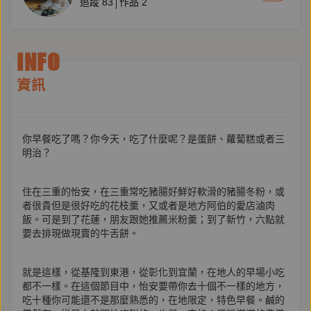
追蹤
83
作品
2
INFO
資訊
你早餐吃了嗎？你今天，吃了什麼呢？是蛋餅、蘿蔔糕或者三
明治？
住在三重的怡安，在三重常吃豬腸好鮮好軟滑的豬腸冬粉，或
者很貴但是很好吃的花枝羹，又或者是地方阿伯的愛店滷肉
飯。可是到了花蓮，朋友跟她推薦米粉羹；到了新竹，六點就
要去排現做現賣的牛舌餅。
就是這樣，從基隆到東港，從彰化到宜蘭，在地人的早場小吃
都不一樣。在這個節目中，怡安要帶你去十個不一樣的地方，
吃十種你可能還不是那麼熟悉的，在地限定，特色早餐。鹹的