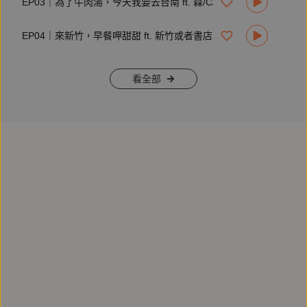
EP03｜為了牛肉湯，今天我要去台南 ft. 森/CASA 毛鈺婷
EP04｜來新竹，早餐呷甜甜 ft. 新竹或者書店 王詩鈺
看全部