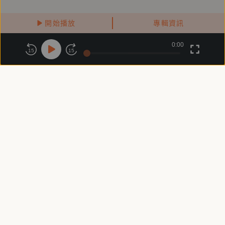
開始播放
專輯資訊
0:00
關於鏡好聽
版權政策
隱私政策
15
15
商務合作
付費條款
會員條款
常見問題
客服信箱
客服時間：週一 ～ 週五10:00 - 18:00（國定假日除外）
Copyright © 2025 精鏡傳媒股份有限公司 All Rights Reserved