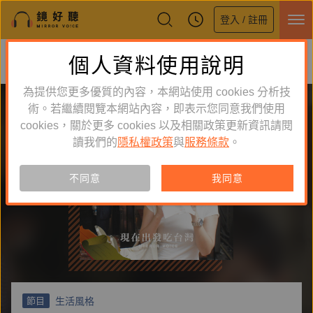
登入 / 註冊
鏡好聽全新APP上線
個人資料使用說明
下載
體驗全面升級，即刻下載
為提供您更多優質的內容，本網站使用 cookies 分析技
術。若繼續閱覽本網站內容，即表示您同意我們使用
cookies，關於更多 cookies 以及相關政策更新資訊請閱
讀我們的
隱私權政策
與
服務條款
。
不同意
我同意
生活風格
節目