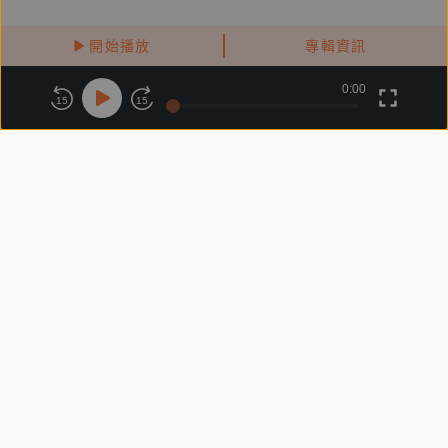
🔷 RX線上展間：https://lexus.tw/RX_showroom
🔷NX線上展間：https://lexus.tw/NX_showroom
開始播放
專輯資訊
🔷UX線上展間：https://lexus.tw/UX_showroom
0:00
關於鏡好聽
版權政策
隱私政策
15
15
*各項安全配備之作動均有其限制條件，相關限制請洽全台經銷
商務合作
付費條款
會員條款
商，以了解車主手冊內相關說明。
常見問題
客服信箱
*詳細活動辦法與限制，請參Lexus官網或洽全台授權經銷商。
和泰汽車保留以上活動內容變更及最終解釋之權利，變更或修
改訊息將於Lexus官網公布，恕不另行通知。
————————————————————
【鏡好聽製作團隊】
製作人：吳芳碩
錄音師：謝佩妤
客服時間：週一 ～ 週五10:00 - 18:00（國定假日除外）
Copyright © 2025 精鏡傳媒股份有限公司 All Rights Reserved
聲音後製：劉寶苓
行銷統籌：陳玟如
業務統籌：李思源
視覺設計：陳克宇