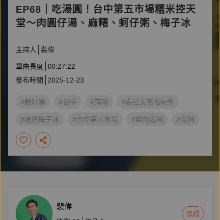
EP68｜吃湯圓！台中第五市場糯米控天
堂～肉圓仔湯、麻糬、蚵仔粥、梅子冰
主持人
裴偉
單曲長度
00:27:22
發布時間
2025-12-23
#鏡好聽
#台中
#麻糬
#裴社長吃喝玩樂
#港伯梅子冰
#台中第五市場
#鮮肉湯圓
#湯圓
#肉圓仔湯
#蚵仔粥
裴偉
追蹤