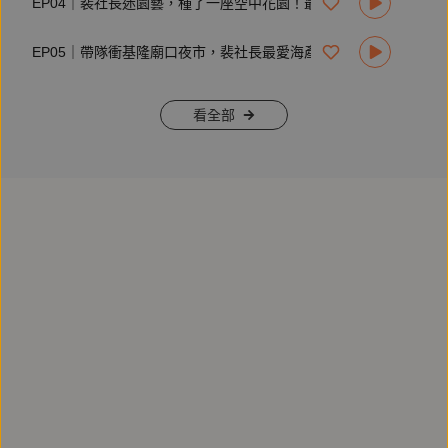
EP04｜裴社長迷園藝，種了一座空中花園！最愛賞花煮一壺黃婉玲紅茶
足駕馭渴望。
#NX全進化休旅
EP05｜帶隊衝基隆廟口夜市，裴社長最愛海產店已成波登來訪的名店啦！
流線外型結合運動化設計，勾勒鮮明動感氣勢，先進數位儀表
板與科技化駕駛座艙，
看全部
標配LSS+ 3.0智動駕駛輔助系統，讓您以智慧科技，輕鬆掌
控、自定未來。
#UX都會跨界休旅
動感外型搭載2.0升引擎與Hybrid電動馬達，以199 PS最大綜
效馬力，帶來順暢又充沛的駕馭體驗，
不只節能，更能滿足城市間的靈活節奏。
Lexus全車系換購禮遇現正展開，從休旅車的寬敞從容，到轎
車的優雅細膩，
多樣車款與多元動力，契合不同駕馭風格，誠邀您即刻入主，
展開屬於您的非凡旅程。
➡️ 點此參考換購方案：https://lexus.tw/202511TradeIn