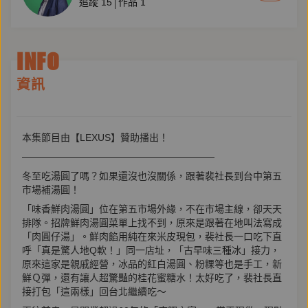
追蹤
15
作品
1
INFO
資訊
本集節目由【LEXUS】贊助播出！
————————————————————
冬至吃湯圓了嗎？如果還沒也沒關係，跟著裴社長到台中第五
市場補湯圓！
「味香鮮肉湯圓」位在第五市場外緣，不在市場主線，卻天天
排隊。招牌鮮肉湯圓菜單上找不到，原來是跟著在地叫法寫成
「肉圓仔湯」。鮮肉餡用純在來米皮現包，裴社長一口吃下直
呼「真是驚人地Q軟！」同一店址，「古早味三種冰」接力，
原來這家是親戚經營，冰品的紅白湯圓、粉粿等也是手工，新
鮮Ｑ彈，還有讓人超驚豔的桂花蜜糖水！太好吃了，裴社長直
接打包「這兩樣」回台北繼續吃～