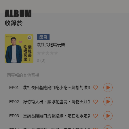
(17:19) 台式鹹粥配炸物，滿桌都是主角～樂群街蚵仔粥
(20:46) 季節限定！寒假要回山上過冬做梅子啦～港伯梅子冰
ALBUM
收錄於
🎧收聽、追蹤《#裴社長吃喝玩樂》 ➤ https://lihi本集節目由
【LEXUS】贊助播出！.cc/ZFxzE
節目
🎧裴社長親自朗讀《裴社長廚房手記2》有聲書：
裴社長吃喝玩樂
https://reurl.cc/LaDMRX
————————————————————
0 (0)
本集節目由【LEXUS】贊助播出!
🔔「 LEXUS全車系換購禮遇 享最高5萬元購車金 ! 」
同專輯的其他音檔
不論想感受豪華舒適，還是體驗電動化駕馭，現在換購Lexus
EP01｜裴社長回基隆廟口吃小吃～鄉愁的滋味也是絕世美味！
新車，即可享最高5萬元購車金，陪伴您自在啟程，展開下一
段Amazing之旅。
EP02｜綠竹筍大出、繡球花盛開，萬物火紅生長，原來是立夏！
#RX極致運動跑旅
EP03｜重訪基隆廟口約會路線，吃在地限定美味加甜蜜人情味！
狂放不失優雅的外型設計，搭配TAZUNA全環繞駕駛座艙，
打造具備質感與寬敞的座艙空間，以強悍動能與精準操控，滿