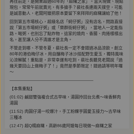
再往前走，是開業超過60年的「麻糬之家」。當天現做、現點
現包，常常午前就賣光，有多搶手？裴社長連兩天撲空，可能
是誠意動人，老闆阿嬤把原本要留下來拜拜的麻糬讓給了他！
回到第五市場核心，超級名店「蚵仔粥」沒有店名，問路直接
說「第五市場蚵仔粥」或「樂群街蚵仔粥」，當地人一定能指
路。喝粥，也別忘了點炸物，這家的燒肉、香腸、肉捲樣樣出
名，甚至讓人分不清誰才是主角。
不管走到哪、不管冬夏，裴社長一定不會錯過冰品涼飲。創立
80年的港伯梅仔冰，用自釀梅子冰沙搭配野生愛玉，獨特風味
沁涼解膩！重點是，非常幸運有吃到，裴社長聽見老闆說「過
幾天要回山上做梅子了！」竟然是季節限定！錯過請等明年囉
～
————————————————————
【本集重點】
(01:02) 鹹甜雙強複合式古早味，湯圓拎回台北煮～味香鮮肉
湯圓
(11:52) 肉圓仔湯一咬爆汁，手工粉粿芋圓愛玉接力～古早味
三種冰
(12:47) 超Q糯麻糬，高齡86歲阿嬤每日現做～麻糬之家