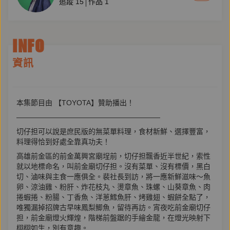
追蹤
15
作品
1
INFO
資訊
本集節目由 【TOYOTA】贊助播出！
————————————————————
切仔担可以說是庶民版的無菜單料理，食材新鮮、選擇豐富，
料理得恰到好處全靠真功夫！
高雄前金區的前金萬興宮廟埕前，切仔担飄香近半世紀，索性
就以地標命名，叫前金廟切仔担。沒有菜單、沒有標價，黑白
切、滷味與主食一應俱全。裴社長到訪，將一應新鮮滋味～魚
卵、涼油雞、粉肝、炸花枝丸、燙章魚、珠螺、山葵章魚、肉
捲蝦捲、粉腸、丁香魚、洋蔥鱈魚肝、烤雞翅、蝦餅全點了，
唯獨漏掉招牌古早味鳳梨鯽魚，留待再訪。宵夜吃前金廟切仔
担，前金廟燈火輝煌，階梯前盤踞的手繪金龍，在燈光映射下
栩栩如生，別有意趣。