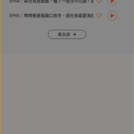
EP04｜裴社長迷園藝，種了一座空中花園！最愛賞花煮一壺黃婉玲紅茶
https://www.toyota.com.tw/testdrive.aspx
EP05｜帶隊衝基隆廟口夜市，裴社長最愛海產店已成波登來訪的名店啦！
#TOYOTA #COROLLA #ALTIS #COROLLACROSS #RAV4 #
貨物稅減徵優惠
————————————————————
看全部
【鏡好聽製作團隊】
製作人：吳芳碩
錄音師：劉寶苓
行銷統籌：陳玟如
業務統籌：李思源
視覺設計：陳克宇
| 合作、節目建議歡迎來信： voiceservice@mirrormedia.mg
| 鏡好聽：https://www.mirrorvoice.com.tw/
| 鏡好聽iOS APP：https://pse.is/3hjdl6
| 鏡好聽Android APP：https://mirrormediafb.pros.is/LY67K
| Facebook：https://facebook.com/mirrorvoice2019