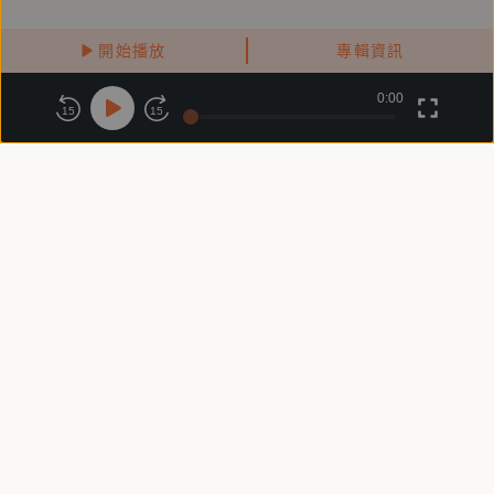
| Instagram：https://instagram.com/mirror_voice
開始播放
專輯資訊
0:00
關於鏡好聽
版權政策
隱私政策
15
15
商務合作
付費條款
會員條款
常見問題
客服信箱
客服時間：週一 ～ 週五10:00 - 18:00（國定假日除外）
Copyright © 2025 精鏡傳媒股份有限公司 All Rights Reserved