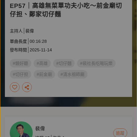
EP57｜高雄無菜單功夫小吃～前金廟切
仔担、鄭家切仔麵
主持人
裴偉
單曲長度
00:16:28
發布時間
2025-11-14
#鏡好聽
#高雄
#切仔麵
#裴社長吃喝玩樂
#切仔担
#前金廟
#清水祖師廟
裴偉
追蹤