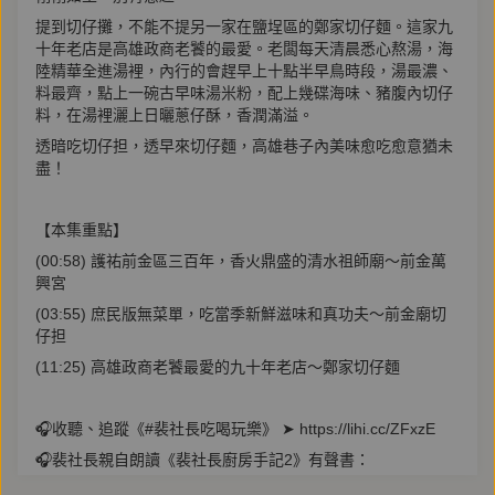
提到切仔攤，不能不提另一家在鹽埕區的鄭家切仔麵。這家九
十年老店是高雄政商老饕的最愛。老闆每天清晨悉心熬湯，海
陸精華全進湯裡，內行的會趕早上十點半早鳥時段，湯最濃、
料最齊，點上一碗古早味湯米粉，配上幾碟海味、豬腹內切仔
料，在湯裡灑上日曬蔥仔酥，香潤滿溢。
透暗吃切仔担，透早來切仔麵，高雄巷子內美味愈吃愈意猶未
盡！
【本集重點】
(00:58) 護祐前金區三百年，香火鼎盛的清水祖師廟～前金萬
興宮
(03:55) 庶民版無菜單，吃當季新鮮滋味和真功夫～前金廟切
仔担
(11:25) 高雄政商老饕最愛的九十年老店～鄭家切仔麵
🎧收聽、追蹤《#裴社長吃喝玩樂》 ➤ https://lihi.cc/ZFxzE
🎧裴社長親自朗讀《裴社長廚房手記2》有聲書：
https://reurl.cc/LaDMRX