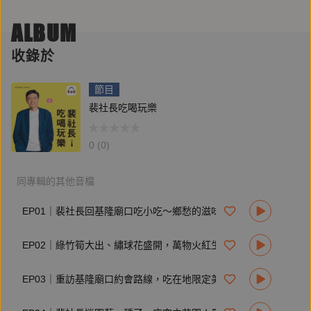
————————————————————
ALBUM
本集節目由【TOYOTA】贊助播出！
買TOYOTA高達13款車型 可享貨物稅減徵優惠🤩
收錄於
✅ Corolla Cross、Corolla Altis、RAV4汽油版等多種車型全適
節目
用
裴社長吃喝玩樂
✅汰舊換新加貨物稅減免最高10萬
✅加碼5年14萬公里延長保固 (以先到者為準)
0 (0)
✅指定車款再享高額0利率
TOYOTA多元車型滿足你的各種需求
同專輯的其他音檔
入主夢想座駕，就趁現在!
EP01｜裴社長回基隆廟口吃小吃～鄉愁的滋味也是絕世美味！
​📌詳細活動辦法及限制請至TOYOTA官網查詢
EP02｜綠竹筍大出、繡球花盛開，萬物火紅生長，原來是立夏！
👉了解更多：
https://www.toyota.com.tw/offer.aspx
EP03｜重訪基隆廟口約會路線，吃在地限定美味加甜蜜人情味！
👉立即預約試乘：