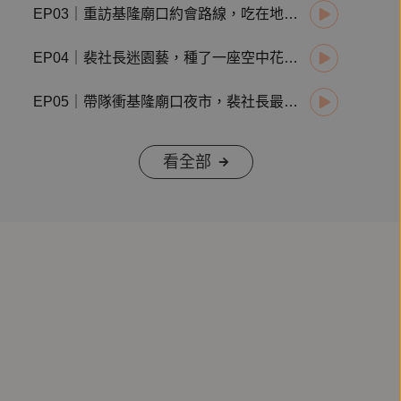
EP03｜重訪基隆廟口約會路線，吃在地限定美味加甜蜜人情味！
EP04｜裴社長迷園藝，種了一座空中花園！最愛賞花煮一壺黃婉玲紅茶
EP05｜帶隊衝基隆廟口夜市，裴社長最愛海產店已成波登來訪的名店啦！
看全部