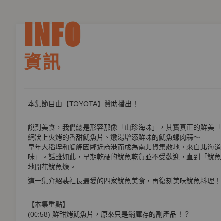
INFO
資訊
本集節目由【TOYOTA】贊助播出！
————————————————————
說到美食，我們總是形容那像「山珍海味」，其實真正的鮮美「
網狀上火烤的香甜魷魚片、燉湯增添鮮味的魷魚螺肉蒜～
早年大稻埕和艋舺因鄰近商港而成為南北貨集散地，來自北海道
味」。話雖如此，早期乾硬的魷魚乾貨並不受歡迎，直到「魷魚
地開花魷魚焿。
這一集介紹裴社長最愛的四家魷魚美食，再復刻美味魷魚料理！
【本集重點】
(00:58) 鮮甜烤魷魚片，原來只是銷庫存的副產品！？