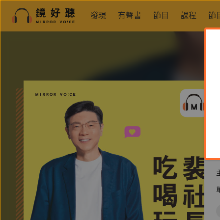
發現
有聲書
節目
課程
節