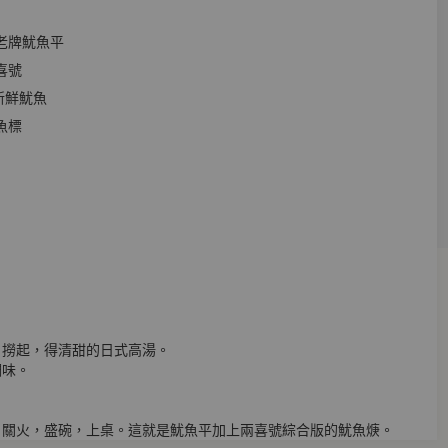
正老牌魷魚平
喜號
新鮮魷魚
魚標
片撈起，得清甜的日式高湯。
調味。
。
塔，關火，盛碗，上桌。這就是魷魚平加上兩喜號綜合版的魷魚焿。