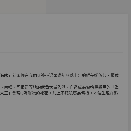
海味」就圍繞在我們身邊～湯頭濃郁咬感十足的鮮美魷魚焿、壓成
、南韓、阿根廷等地的魷魚大量入港，自然成為價格最親民的「海
大王」發現Q彈鮮嫩的祕密，加上不藏私廣為傳授，才催生現在遍