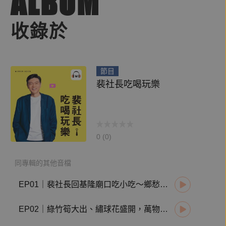
ALBUM
收錄於
節目
裴社長吃喝玩樂
0 (0)
同專輯的其他音檔
EP01｜裴社長回基隆廟口吃小吃～鄉愁的滋味也是絕世美味！
EP02｜綠竹筍大出、繡球花盛開，萬物火紅生長，原來是立夏！