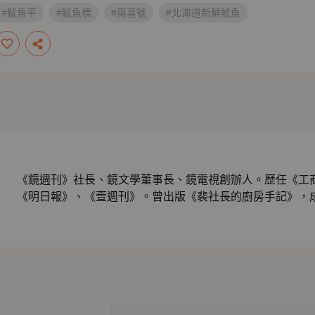
#魷魚平
#魷魚標
#兩喜號
#北海道新鮮魷魚
《鏡週刊》社長、鏡文學董事長、鏡電視創辦人。歷任《工
《明日報》、《壹週刊》。曾出版《裴社長的廚房手記》，
家，現在更多了一個新的身分，Podcast主持人！