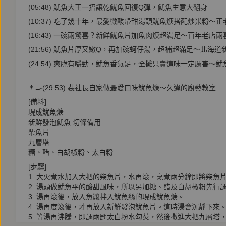
(05:48) 魷魚大王一招讓乾魷魚回復Q彈，魷魚生意大翻身
(10:37) 吃了幾十年，最愛微酸帶甜湯頭魷魚焿搭配炒米粉～
(16:43) 一碗兩驚喜？新鮮魷魚片加魚肉焿超滿足～百年老店兩
(21:56) 魷魚片厚又嫩Q，再加碗蚵仔湯，超補超滿足～北海道
(24:54) 爽脆有嚼勁，魷魚香氣足，全攤只賣這味一定厲害～魷
👨‍🍳(29:53) 裴社長自家做最愛口味魷魚焿～久違的廚藝教室
[備料]
現成魷魚焿
新鮮發泡魷魚 切條備用
柴魚片
九層塔
糖、醋、白胡椒粉、太白粉
[步驟]
1. 大火煮水加入大把的柴魚片，水再滾，烹煮兩分鐘即將柴魚
2. 湯頭做魷魚平的酸甜風味，所以另加糖、醋及白胡椒粉先行
3. 湯再滾後，放入魚漿拌入魷魚絲的現成魷魚焿。
4. 湯再度滾後，才再放入新鮮發泡魷魚片。這時湯會沉靜下來
5. 等湯再沸騰，即調兩匙太白粉水勾芡，然後撒進大把九層