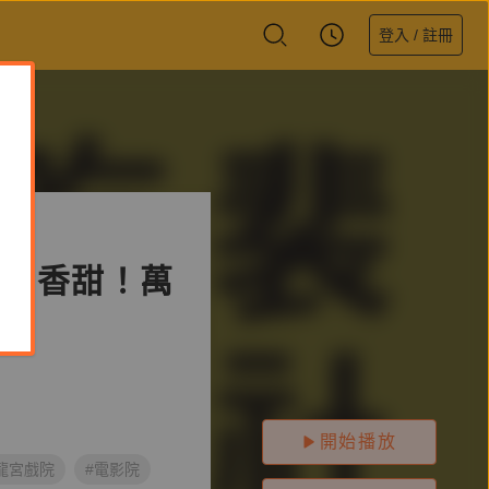
登入 / 註冊
燒烤香甜！萬
開始播放
龍宮戲院
#電影院