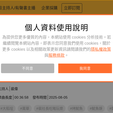
目主持人/有聲書主播
企業採購
立即訂閱
個人資料使用說明
為提供您更多優質的內容，本網站使用 cookies 分析技術。若
繼續閱覽本網站內容，即表示您同意我們使用 cookies，關於
更多 cookies 以及相關政策更新資訊請閱讀我們的
隱私權政策
生活風格
節目
與
服務條款
。
EP28｜煮湯鮮美、入焿爽脆、
不同意
我同意
華大稻埕找魷魚好滋味！
主持人
裴偉
單曲長度
00:36:58
發布時間
2025-08-05
#大稻埕
#萬華
#裴社長吃喝玩樂
#烤魷魚
#魷魚焿
#