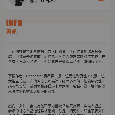
追蹤
100
作品
3
INFO
資訊
「這個社會特別喜歡捨己為人的敘事，『這件事對你沒有好
處，但你還是願意做。』作為一個男人願意去談女性主義，也
會有捨己為人的敘事。但是我自己覺得真的不是這個樣子。」
專欄作者、Podcaster 黃星樺，是一位異性戀男性，也是一位
女性主義者。在他的成長經驗裡，經歷過同儕一起慾望異性、
講黃色笑話，或列表格評價班上女同學，種種行為，讓他開始
思考性別的框架與拆解的可能。
然而，女性主義只為他帶來力量嗎？或其實有一些讓人尷尬、
麻煩的地方？當他經常被稱讚「你是一個男性，卻能了解女性