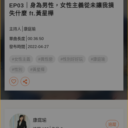
EP03｜身為男性，女性主義從未讓我損
失什麼 ft.黃星樺
主持人
康庭瑜
單曲長度
00:36:50
發布時間
2022-04-27
#女性主義
#異性戀
#性別好好玩
#康庭瑜
#性別
#黃星樺
康庭瑜
追蹤