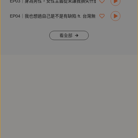
EP03｜身為男性，女性主義從未讓我損失什麼 ft.黃星樺
EP04｜我也想過自己是不是有缺陷 ft. 台灣無性戀小組 小魚
看全部