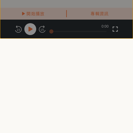
開始播放
專輯資訊
0:00
關於鏡好聽
版權政策
隱私政策
15
15
商務合作
付費條款
會員條款
常見問題
客服信箱
客服時間：週一 ～ 週五10:00 - 18:00（國定假日除外）
Copyright © 2025 精鏡傳媒股份有限公司 All Rights Reserved