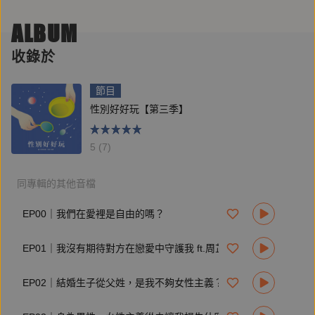
開啟小鈴鐺、按下追蹤，持續關注最新節目
ALBUM
製作人：羅筱薔
收錄於
錄音師：孫藝庭
圖片：黃星樺提供
節目
性別好好玩【第三季】
想聽愛聽就在鏡好聽，訂閱《鏡好聽》並下載 APP 收聽，只
給你最好的聲音。
5 (7)
| 立即訂閱：
https://www.mirrorvoice.com.tw/mirrorvoice-plus
| 免費下載 APP：
https://mirrormediafb.pros.is/LY67K
同專輯的其他音檔
| Facebook：
https://facebook.com/mirrorvoice2019
EP00｜我們在愛裡是自由的嗎？
| Instagram：
https://instagram.com/mirror_voice
| 合作、節目建議歡迎來信：voiceservice@mirrormedia.mg
EP01｜我沒有期待對方在戀愛中守護我 ft.周芷萱
EP02｜結婚生子從父姓，是我不夠女性主義？ft.余貞誼