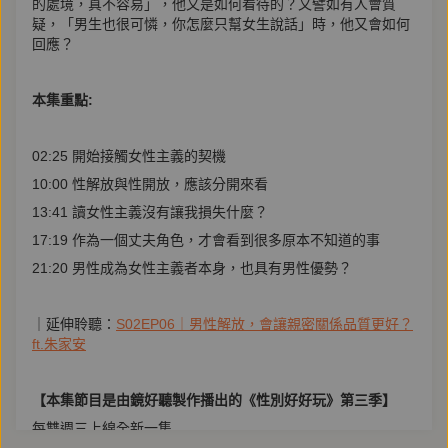
的處境，真不容易」，他又是如何看待的？又譬如有人會質
疑，「男生也很可憐，你怎麼只幫女生說話」時，他又會如何
回應？
本集重點:
02:25 開始接觸女性主義的契機
10:00 性解放與性開放，應該分開來看
13:41 讀女性主義沒有讓我損失什麼？
17:19 作為一個丈夫角色，才會看到很多原本不知道的事
21:20 男性成為女性主義者本身，也具有男性優勢？
｜延伸聆聽：
S02EP06｜男性解放，會讓親密關係品質更好？
ft.朱家安
【本集節目是由鏡好聽製作播出的《性別好好玩》第三季】
每雙週三上線全新一集