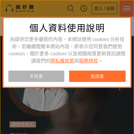
登入 / 註冊
鏡好聽全新APP上線
個人資料使用說明
下載
體驗全面升級，即刻下載
為提供您更多優質的內容，本網站使用 cookies 分析技
術。若繼續閱覽本網站內容，即表示您同意我們使用
cookies，關於更多 cookies 以及相關政策更新資訊請閱
讀我們的
隱私權政策
與
服務條款
。
追蹤
173
不同意
我同意
作品
1
節目主持人