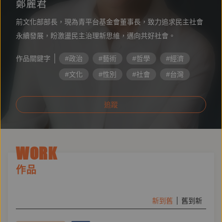
鄭麗君
前文化部部長，現為青平台基金會董事長，致力追求民主社會
永續發展，盼激盪民主治理新思維，邁向共好社會。
作品關鍵字
#政治
#藝術
#哲學
#經濟
#文化
#性別
#社會
#台灣
#自由
#命運
追蹤
WORK
作品
新到舊
舊到新