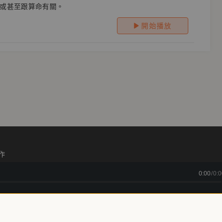
或甚至跟算命有關。
開始播放
作
0:00
/
0:0
箱