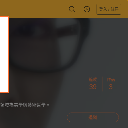
登入 / 註冊
追蹤
作品
39
3
領域為美學與藝術哲學。
追蹤