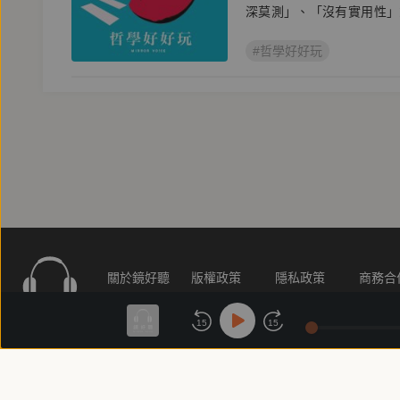
深莫測」、「沒有實用性」
#哲學好好玩
關於鏡好聽
版權政策
隱私政策
商務合
付費條款
會員條款
常見問題
客服信
15
15