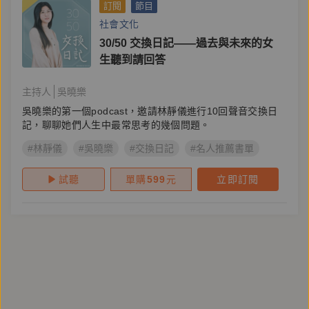
訂閱
節目
社會文化
30/50 交換日記——過去與未來的女
生聽到請回答
主持人
吳曉樂
吳曉樂的第一個podcast，邀請林靜儀進行10回聲音交換日
記，聊聊她們人生中最常思考的幾個問題。
#林靜儀
#吳曉樂
#交換日記
#名人推薦書單
試聽
單購
599
元
立即訂閱