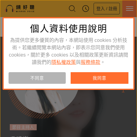
登入 / 註冊
鏡好聽全新APP上線
個人資料使用說明
下載
體驗全面升級，即刻下載
為提供您更多優質的內容，本網站使用 cookies 分析技
術。若繼續閱覽本網站內容，即表示您同意我們使用
cookies，關於更多 cookies 以及相關政策更新資訊請閱
讀我們的
隱私權政策
與
服務條款
。
追蹤
61
不同意
我同意
作品
1
節目主持人