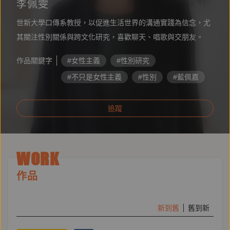
李佩雯
世新大學口傳系教授，以促進生活世界的溝通實踐為信念，尤
其關注性別關係與跨文化研究，喜歡聊天、唱歌與交朋友。
作品關鍵字
#女性主義
#性別研究
#不只是女性主義
#性別
#藍佩嘉
#女學會
#劉文
#李佩雯
追蹤
#黃宗儀
#偷拍
WORK
作品
新到舊
舊到新