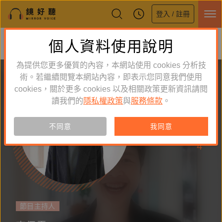
登入 / 註冊
鏡好聽全新APP上線
個人資料使用說明
下載
體驗全面升級，即刻下載
為提供您更多優質的內容，本網站使用 cookies 分析技
術。若繼續閱覽本網站內容，即表示您同意我們使用
cookies，關於更多 cookies 以及相關政策更新資訊請閱
讀我們的
隱私權政策
與
服務條款
。
追蹤
54
不同意
我同意
作品
4
節目主持人