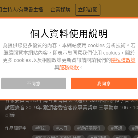
目主持人/有聲書主播
企業採購
立即訂閱
個人資料使用說明
為提供您更多優質的內容，本網站使用 cookies 分析技術。若
繼續閱覽本網站內容，即表示您同意我們使用 cookies，關於
更多 cookies 以及相關政策更新資訊請閱讀我們的
隱私權政策
與
服務條款
。
有聲書主播
不同意
我同意
黃紹彬
客家委員會113年講客宣講員認證通過 ISZN國際紫微學會認
試題錄音 2019年 獲頒客委會客家專業獎章 三等勳章 106、101、99年全國客家會議 大會
司儀
作品關鍵字
#科幻
#末日
#鏡好聽製作
#客語
#