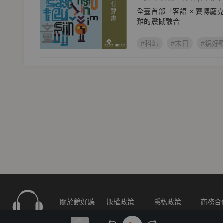
全臺首部「客語 × 賽博
難的震撼融合
#科幻
#末日
#鏡好
關於鏡好聽
版權政策
隱私政策
商務合