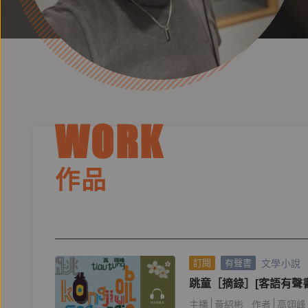
WORK
作品
文學小說
訂閱
有聲書
跳童［摘錄］[客語有聲書
主播
黃紹彬
作者
高翊峰