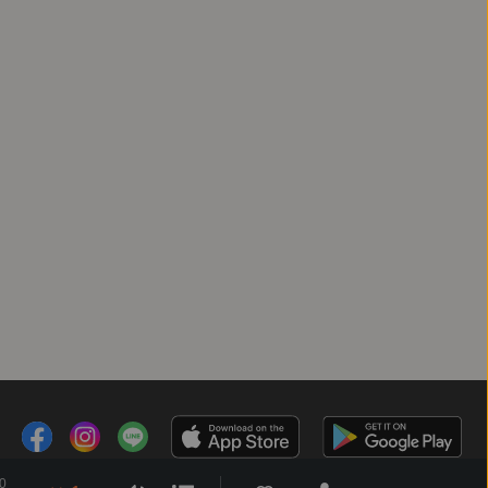
#高翊峰
#跳童
#AI神話
#賽博龐克
#未來小說
0
客服時間：週一 ～ 週五10:00 - 18:00（國定假日除外）