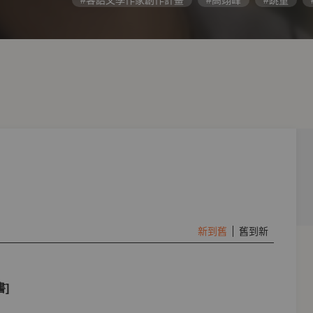
#客語文學作家創作計畫
#高翊峰
#跳童
新到舊
舊到新
]