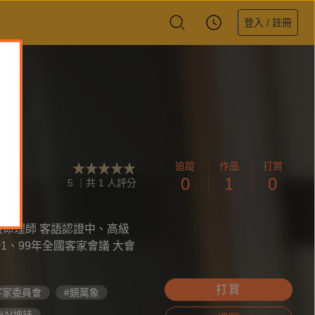
登入 / 註冊
追蹤
作品
打賞
0
1
0
5 ｜共 1 人評分
證命理師 客語認證中、高級
打賞
客家委員會
#鏡萬象