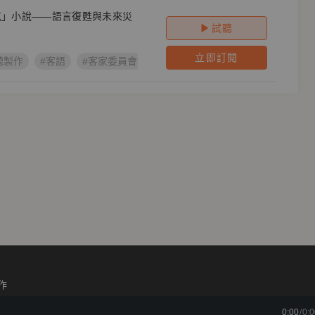
龐克」小說——語言復甦與未來災
試聽
立即訂閱
聽製作
#客語
#客家委員會
#鏡萬象
#客語文學作家創作計畫
作
0:00
/
0:0