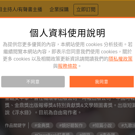
目主持人/有聲書主播
企業採購
立即訂閱
個人資料使用說明
為提供您更多優質的內容，本網站使用 cookies 分析技術。若
繼續閱覽本網站內容，即表示您同意我們使用 cookies，關於
更多 cookies 以及相關政策更新資訊請閱讀我們的
隱私權政策
與
服務條款
。
有聲書主播
不同意
我同意
李金蓮
金甌女中畢，曾任職環華出版公司、時報出版公司、中國時報
獎、金鼎獎出版報導獎&特別貢獻獎&文學類圖書獎。出版短
說《浮水錄》。目前為自由寫作者。
作品關鍵字
#金典獎
#鏡好聽製作
#短篇小說
#九歌