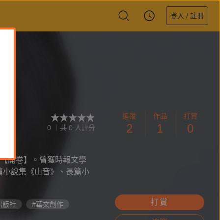
登入 / 註冊
追蹤
作品
打賞
2
1
0
0 ｜共 0 人評分
【開卷】。曾獲時報文學
篇小說集《山音》、長篇小
打賞
出版社
#華文創作