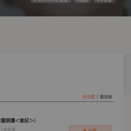
#OpenBook好書獎
#暗路
#李金蓮
新到舊
舊到新
金蓮朗讀＜後記＞）
者
李金蓮
試聽