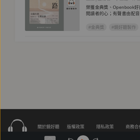
榮獲金典獎、Openboo
閱讀者的心；有聲書由配音
#金典獎
#鏡好聽製作
關於鏡好聽
版權政策
隱私政策
商務合