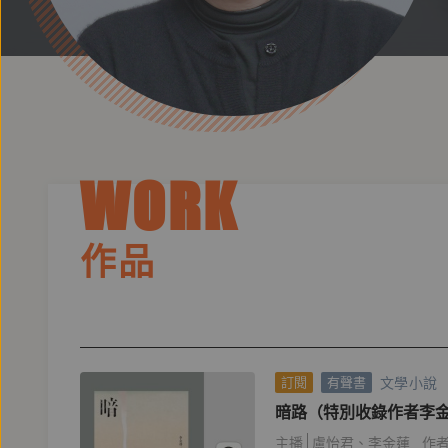
WORK
作品
文學小說
訂閱
有聲書
暗路（特別收錄作者李
主播
盧怡君
李金蓮
作