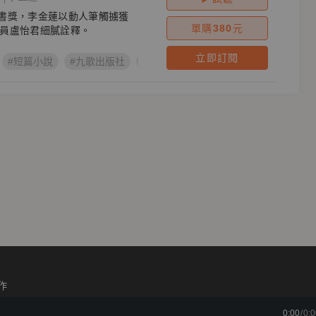
k好書獎，李金蓮以動人筆觸擄獲
單購
380
元
員盧怡君細膩詮釋。
立即訂閱
#短篇小說
#九歌出版社
#華文創作
#OpenBook好書獎
#
作
0:00
/
0:0