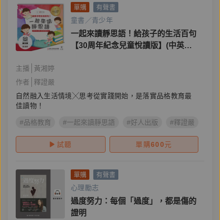
單購
有聲書
童書／青少年
一起來讀靜思語！給孩子的生活百句
【30周年紀念兒童悅讀版】(中英文
朗讀版有聲書)
主播
黃湘婷
作者
釋證嚴
自然融入生活情境╳思考從實踐開始，是落實品格教育最
佳讀物！
#品格教育
#一起來讀靜思語
#好人出版
#釋證嚴
#慈
試聽
單購
600
元
單購
有聲書
心理勵志
過度努力：每個「過度」，都是傷的
證明