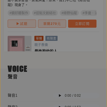
誰不冀求智慧、勇氣與愛？原來，我們早已在《綠野仙
蹤》現身了。
#鏡好聽製作
#逗點文創結社
#綠野仙蹤
#李曼．法蘭克
試聽
單購
270
元
立即訂閱
單購
有聲書
親子教養
最後抱他的人
主播
黃湘婷
VOICE
作者
許慧貞
聲音
教育部閱讀史懷哲獎得主──30年來，把書帶到每一個孩子
心裡，是她的信仰，更是一生懸命。
#教育
#閱讀
#寶瓶文化
#鏡好聽製作
#我可能是最後
聲音1
試聽
單購
320
元