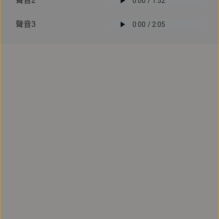
聲音2
單購
有聲書
聲音3
心理勵志
微笑憂鬱：社群時代，日益加劇的慢
性心理中毒
主播
黃湘婷
作者
洪培芸
探討禁錮自我的牢籠。看起來很快樂，心裡卻想著：我好
想死…
#微笑憂鬱
#洪培芸
#寶瓶文化
#鏡好聽製作
試聽
單購
330
元
訂閱
有聲書
文學小說
上流兒童