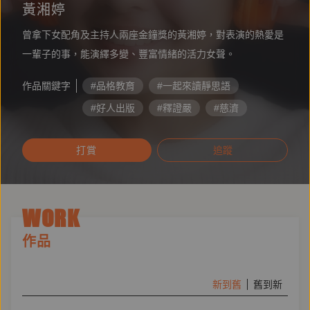
黃湘婷
曾拿下女配角及主持人兩座金鐘獎的黃湘婷，對表演的熱愛是
一輩子的事，能演繹多變、豐富情緒的活力女聲。
作品關鍵字
#品格教育
#一起來讀靜思語
#好人出版
#釋證嚴
#慈濟
#靜思語
#證嚴上人
#情緒勒索
打賞
追蹤
#周慕姿
#寶瓶文化
WORK
作品
新到舊
舊到新