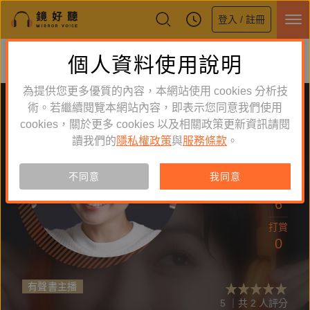
登入 / 註冊
鏡好聽全新APP上線
個人資料使用說明
下載
體驗全面升級，即刻下載
為提供您更多優質的內容，本網站使用 cookies 分析技
術。若繼續閱覽本網站內容，即表示您同意我們使用
cookies，關於更多 cookies 以及相關政策更新資訊請閱
讀我們的
隱私權政策
與
服務條款
。
追蹤
35
不同意
我同意
作品
6
打賞
0
有聲書主播
5 ｜共 2 人評分