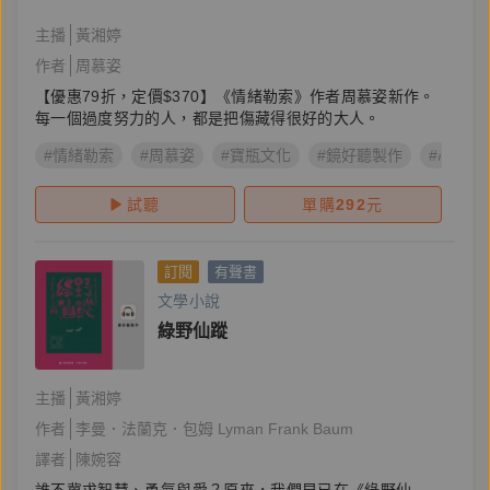
主播
黃湘婷
作者
周慕姿
【優惠79折，定價$370】《情緒勒索》作者周慕姿新作。
每一個過度努力的人，都是把傷藏得很好的大人。
#情緒勒索
#周慕姿
#寶瓶文化
#鏡好聽製作
#心理療
試聽
單購
292
元
訂閱
有聲書
文學小說
綠野仙蹤
主播
黃湘婷
作者
李曼．法蘭克．包姆 Lyman Frank Baum
譯者
陳婉容