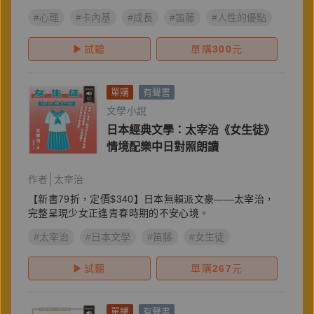
#心理
#卡內基
#成長
#笛藤
#人性的優點
試聽
單購
300
元
單購
有聲書
文學小說
日本經典文學：太宰治《女生徒》
情境配樂中日對照朗讀
作者
太宰治
【新書79折，定價$340】日本無賴派文豪——太宰治，
完整呈現少女正逢青春時期的不安心境。
#太宰治
#日本文學
#笛藤
#女生徒
試聽
單購
267
元
單購
有聲書