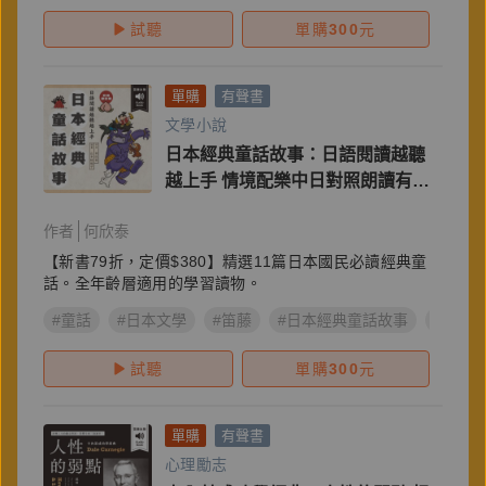
試聽
單購
300
元
單購
有聲書
文學小說
日本經典童話故事：日語閱讀越聽
越上手 情境配樂中日對照朗讀有聲
書
作者
何欣泰
【新書79折，定價$380】精選11篇日本國民必讀經典童
話。全年齡層適用的學習讀物。
#童話
#日本文學
#笛藤
#日本經典童話故事
#日語
試聽
單購
300
元
單購
有聲書
心理勵志