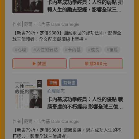
卡內基成功學經典：人性的弱點 扭
轉人生的勵志聖經，影響全球三億
讀者！
作者
戴爾．卡內基 Dale Carnegie
【新書79折，定價$380】圓融處世的成功法則，影響全
球三億讀者！全文配樂朗讀線上音檔。
#心理
#人性的弱點
#卡內基
#成長
#笛藤
試聽
單購
300
元
單購
有聲書
心理勵志
卡內基成功學經典：人性的優點 戰
勝憂慮的不朽經典 影響全球三億讀
者！
作者
戴爾．卡內基 Dale Carnegie
【新書79折，定價$380】戰勝憂慮、邁向成功人生的不
朽經典，影響全球三億讀者！