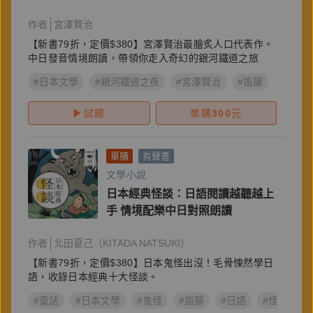
作者
宮澤賢治
【新書79折，定價$380】宮澤賢治最膾炙人口代表作。
中日發音情境朗讀，帶領你走入奇幻的銀河鐵道之旅
#日本文學
#銀河鐵道之夜
#宮澤賢治
#笛藤
試聽
單購
300
元
單購
有聲書
文學小說
日本經典怪談：日語閱讀越聽越上
手 情境配樂中日對照朗讀
作者
北田夏己（KITADA NATSUKI）
【新書79折，定價$380】日本鬼怪出沒！毛骨悚然學日
語，收錄日本經典十大怪談。
#童話
#日本文學
#鬼怪
#笛藤
#日語
#怪談