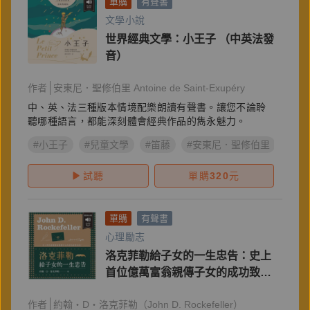
單購
有聲書
文學小說
世界經典文學：小王子 （中英法發
音）
作者
安東尼．聖修伯里 Antoine de Saint-Exupéry
中、英、法三種版本情境配樂朗讀有聲書。讓您不論聆
聽哪種語言，都能深刻體會經典作品的雋永魅力。
#小王子
#兒童文學
#笛藤
#安東尼．聖修伯里
試聽
單購
320
元
單購
有聲書
心理勵志
洛克菲勒給子女的一生忠告：史上
首位億萬富翁親傳子女的成功致富
法則！
作者
約翰‧D‧洛克菲勒（John D. Rockefeller）