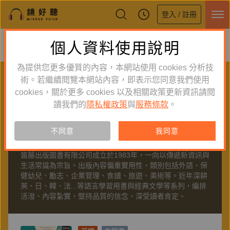
登入 / 註冊
鏡好聽全新APP上線
個人資料使用說明
下載
體驗全面升級，即刻下載
為提供您更多優質的內容，本網站使用 cookies 分析技
PUBLISHER
術。若繼續閱覽本網站內容，即表示您同意我們使用
cookies，關於更多 cookies 以及相關政策更新資訊請閱
聽出版
讀我們的
隱私權政策
與
服務條款
。
不同意
我同意
關於
笛藤
笛藤出版圖書有限公司成立於1983年，一向以傳遞新資訊與
生活常識為宗旨。出版內容偏重實用性，類別包括外語、保
健幼兒、勵志、企業管理、食譜、旅遊、美術等。近年深耕
英、日、韓、法...等語言學習用書與經典文學等系列，編排
活潑、內容紮實，堅持品質的信念，深受讀者肯定。