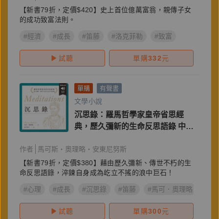
【新書79折，定價$420】史上首位億萬富翁，親傳子女
的成功致富法則。
#經濟
#成長
#笛藤
#洛克菲勒
#致富
試聽
單購
332
元
單購
有聲書
文學小說
沉思錄：羅馬哲學家皇帝省思經
典，歷久彌新的生命反思語錄 中文
朗讀
作者
馬可斯‧奧理略‧安東尼努斯
【新書79折，定價$380】藉由歷久彌新、傳世不朽的生
命反思語錄，淬鍊自身成為屹立不搖的浪中巨石！
#心理
#成長
#沉思錄
#笛藤
#馬可．奧理略
試聽
單購
300
元