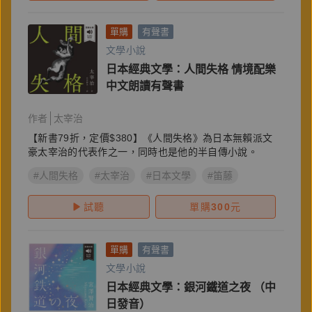
單購
有聲書
文學小說
日本經典文學：人間失格 情境配樂
中文朗讀有聲書
作者
太宰治
【新書79折，定價$380】《人間失格》為日本無賴派文
豪太宰治的代表作之一，同時也是他的半自傳小說。
#人間失格
#太宰治
#日本文學
#笛藤
試聽
單購
300
元
單購
有聲書
文學小說
日本經典文學：銀河鐵道之夜 （中
日發音）