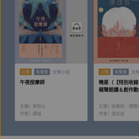
文學小說
文
訂閱
有聲書
訂閱
有聲書
午夜按摩師
曉星（【特別收錄
親聲朗讀＆創作動
主播
張怡沁
主播
徐壽柏
楊雅
作者
譚端
作者
湊佳苗