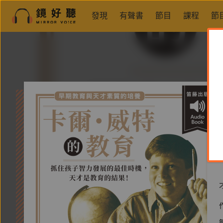
發現
有聲書
節目
課程
節