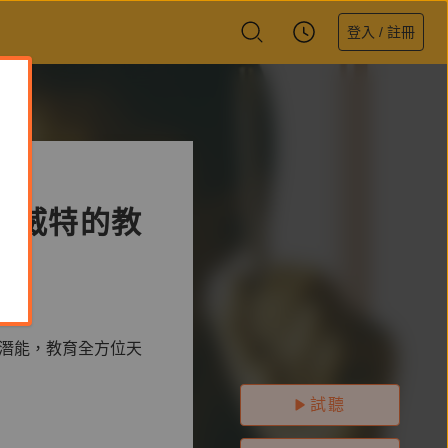
登入 / 註冊
爾威特的教
童潛能，教育全方位天
試聽