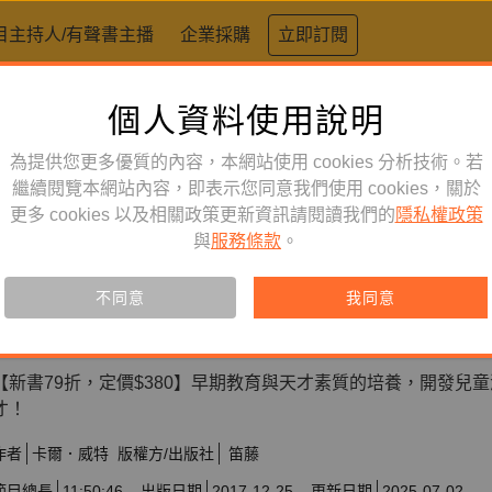
目主持人/有聲書主播
企業採購
立即訂閱
個人資料使用說明
為提供您更多優質的內容，本網站使用 cookies 分析技術。若
繼續閱覽本網站內容，即表示您同意我們使用 cookies，關於
心理勵志
單購
有聲書
更多 cookies 以及相關政策更新資訊請閱讀我們的
隱私權政策
早期教育與天才素質的培養：卡
與
服務條款
。
育 全文配樂朗讀有聲書
不同意
我同意
此產品僅限單獨購買
【新書79折，定價$380】早期教育與天才素質的培養，開發兒
才！
作者
卡爾．威特
版權方/出版社
笛藤
節目總長
11:50:46
出版日期
2017-12-25
更新日期
2025-07-02