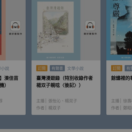
學小說
文學小說
訂閱
有聲書
訂閱
有
】湊佳苗
臺灣漫遊錄（特別收錄作者
餘燼裡的
機）
楊双子親唸〈後記〉）
淳
主播
張怡沁
楊双子
主播
徐壽
作者
楊双子
作者
鄭昭