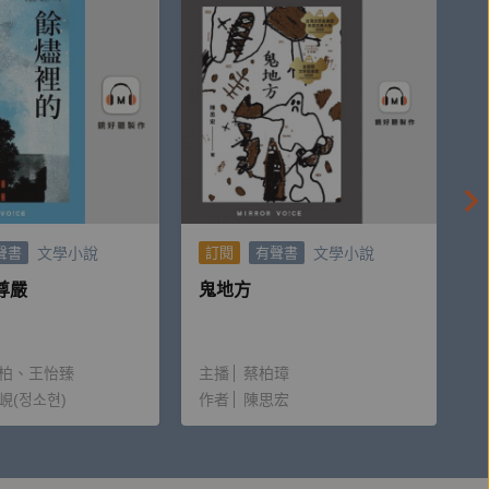
文學小說
文學小說
聲書
訂閱
有聲書
尊嚴
鬼地方
柏
王怡臻
主播
蔡柏璋
峴(정소현)
作者
陳思宏