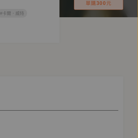
單購
300
元
#卡爾．威特