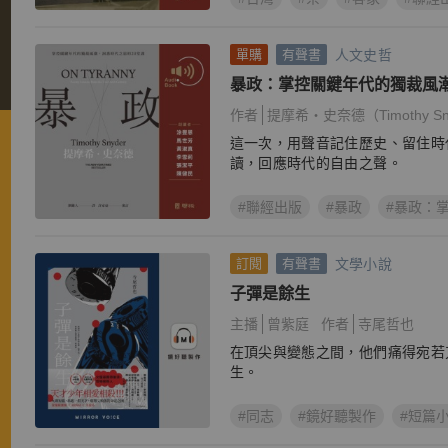
人文史哲
單購
有聲書
暴政：掌控關鍵年代的獨裁風潮
課
作者
提摩希‧史奈德（Timothy Sn
這一次，用聲音記住歷史、留住時
讀，回應時代的自由之聲。
#聯經出版
#暴政
#暴政：
文學小說
訂閱
有聲書
子彈是餘生
主播
曾紫庭
作者
寺尾哲也
在頂尖與變態之間，他們痛得宛若
生。
#同志
#鏡好聽製作
#短篇