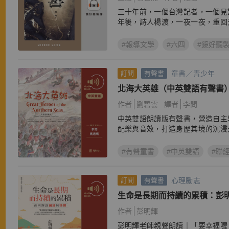
三十年前，一個台灣記者，一個見
年後，詩人楊渡，一夜一夜，重回
#報導文學
#六四
#鏡好聽
童書／青少年
訂閱
有聲書
北海大英雄（中英雙語有聲書
作者
劉碧雲
譯者
李問
中英雙語朗讀版有聲書，營造自主
配樂與音效，打造身歷其境的沉浸
#有聲童書
#中英雙語
#聯
心理勵志
訂閱
有聲書
生命是長期而持續的累積：彭
作者
彭明輝
彭明輝老師親聲朗讀｜「要幸福喔