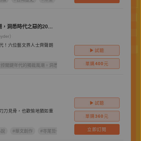
VOICE
，洞悉時代之惡的20堂
yder）
代！六位藝文界人士齊聲朗
試聽
單購
400
元
掌控關鍵年代的獨裁風潮，洞悉時代之惡的20堂課
#提摩希‧史奈德
試聽
刀刀見骨，也歡愉地猶如重
單購
360
元
立即訂閱
小說
#華文創作
#寺尾哲也
#BDSM