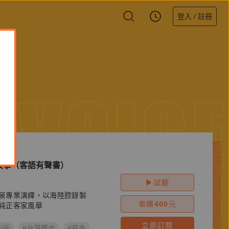
登入 / 註冊
VOICE
VOICE
故事（客語有聲書）
試聽
泉專業演繹，以海陸腔錄製
單購
400
元
純正客家風華
立即訂閱
出版
#台灣歷史
#茶金
#茶金歲月
#客語
#廖運潘
#張