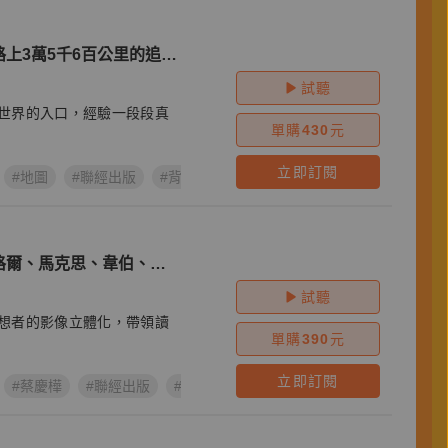
上3萬5千6百公里的追
試聽
世界的入口，經驗一段段真
單購
430
元
立即訂閱
#地圖
#聯經出版
#背包客
#李易安
格爾、馬克思、韋伯、海
靈地圖
試聽
想者的影像立體化，帶領讀
單購
390
元
立即訂閱
#蔡慶樺
#聯經出版
#萊茵河哲學咖啡館
#德國思想家
#好