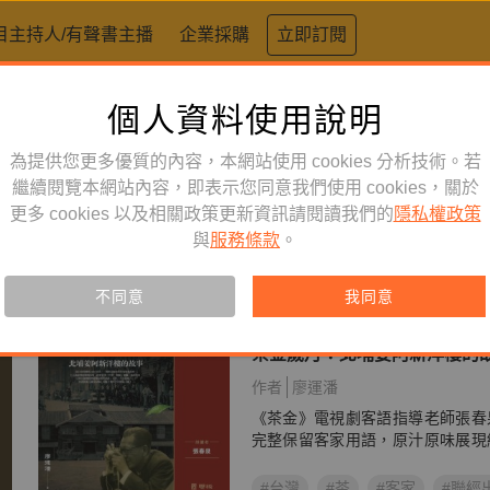
目主持人/有聲書主播
企業採購
立即訂閱
個人資料使用說明
為提供您更多優質的內容，本網站使用 cookies 分析技術。若
繼續閱覽本網站內容，即表示您同意我們使用 cookies，關於
更多 cookies 以及相關政策更新資訊請閱讀我們的
隱私權政策
與
服務條款
。
不同意
我同意
人文史哲
訂閱
有聲書
茶金歲月：北埔姜阿新洋樓的
作者
廖運潘
《茶金》電視劇客語指導老師張春
完整保留客家用語，原汁原味展現
#台灣
#茶
#客家
#聯經