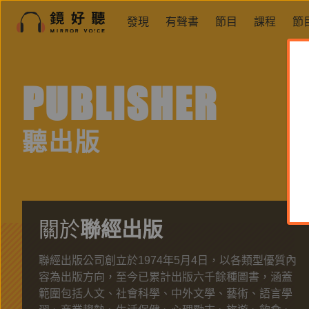
發現
有聲書
節目
課程
節
PUBLISHER
聽出版
關於
聯經出版
聯經出版公司創立於1974年5月4日，以各類型優質內
容為出版方向，至今已累計出版六千餘種圖書，涵蓋
範圍包括人文、社會科學、中外文學、藝術、語言學