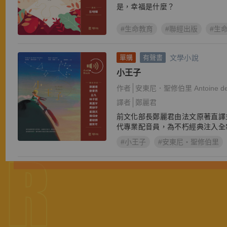
OR
是，幸福是什麼？
#生命教育
#聯經出版
#生
文學小說
單購
有聲書
小王子
OR
作者
安東尼．聖修伯里 Antoine de S
譯者
鄭麗君
前文化部長鄭麗君由法文原著直譯
代專業配音員，為不朽經典注入全
#小王子
#安東尼‧聖修伯里
OR