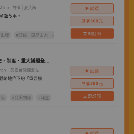
ilne
譯者
張艾茜
試聽
的童話故事。
單購
360
元
立即訂閱
經出版
#艾倫．亞歷山大．米恩
#Winnie-the-Pooh
#A. A. Milne
交、制度、重大議題全面
 Watch：美國台灣觀測站
試聽
戰略地位下的「重要槓
單購
390
元
立即訂閱
出版
#台美關係
#拜登
#外交
#國際政治
#陳方隅
試聽