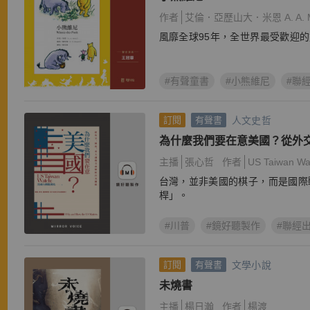
作者
艾倫．亞歷山大．米恩 A. A. M
風靡全球95年，全世界最受歡迎
#有聲童書
#小熊維尼
#聯
人文史哲
訂閱
有聲書
為什麼我們要在意美國？從外
解析台美關係
主播
張心哲
作者
US Taiwan
台灣，並非美國的棋子，而是國際
桿」。
#川普
#鏡好聽製作
#聯經
文學小說
訂閱
有聲書
未燒書
主播
楊日瀚
作者
楊渡