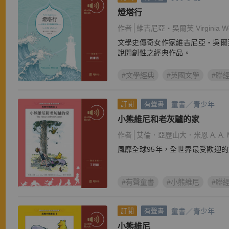
燈塔行
作者
維吉尼亞‧吳爾芙 Virginia Wo
文學史傳奇女作家維吉尼亞‧吳爾
說開創性之經典作品。
#文學經典
#英國文學
#聯
童書／青少年
訂閱
有聲書
小熊維尼和老灰驢的家
作者
艾倫．亞歷山大．米恩 A. A. M
風靡全球95年，全世界最受歡迎
#有聲童書
#小熊維尼
#聯
童書／青少年
訂閱
有聲書
小熊維尼