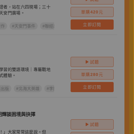
證者，站在六四現場；三十
單購
420
元
天安門廣場。
立即訂閱
製作
#天安門事件
#聯經出版
#中國近代史
）
試聽
學習的雙語環境｜專屬戰地
單購
280
元
式體驗。
立即訂閱
經出版
#北海大英雄
#李問
#劉碧雲
#馬君珮
明輝談困境與抉擇
試聽
！」大家常常這麼說。但