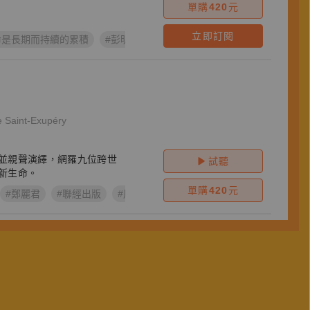
單購
420
元
立即訂閱
命是長期而持續的累積
#彭明輝談困境與抉擇
#彭明輝
aint-Exupéry
並親聲演繹，網羅九位跨世
試聽
新生命。
單購
420
元
#鄭麗君
#聯經出版
#周震宇