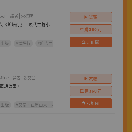
olf
譯者
宋德明
試聽
芙《燈塔行》，現代主義小
單購
380
元
立即訂閱
經出版
#燈塔行
#維吉尼亞‧吳爾芙
#To the Lighthouse
#Vir
ilne
譯者
張艾茜
試聽
的童話故事。
單購
360
元
立即訂閱
經出版
#艾倫．亞歷山大．米恩
#Winnie-the-Pooh
#A. A. Milne