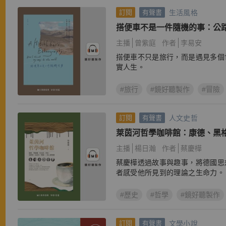
生活風格
訂閱
有聲書
搭便車不是一件隨機的事：公路
尋，在國與界之間探索世界
主播
曾紫庭
作者
李易安
搭便車不只是旅行，而是遇見多個
實人生。
#旅行
#鏡好聽製作
#冒險
人文史哲
訂閱
有聲書
萊茵河哲學咖啡館：康德、黑
德格、高達美、鄂蘭……的心
主播
楊日瀚
作者
蔡慶樺
蔡慶樺透過故事與趣事，將德國思
者感受他所見到的理論之生命力。
#歷史
#哲學
#鏡好聽製作
文學小說
訂閱
有聲書