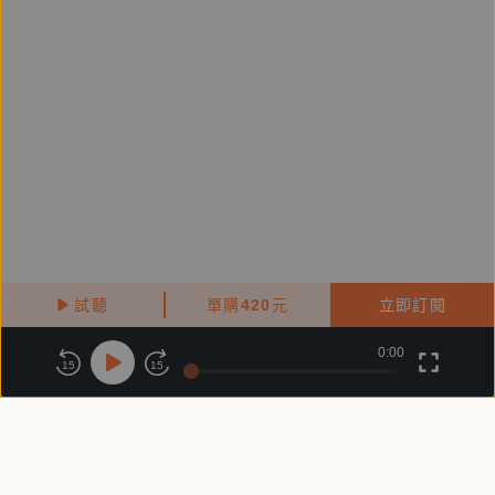
《中國時報》副總主筆、《中時晚報》總主筆、輔仁大
學講師、中華文化總會秘書長，主持過專題報導電視節
目「台灣思想起」、「與世界共舞」等。
著有詩集《南方》、《刺客的歌：楊渡長詩選》、《下
一個世紀的星辰》；散文集《三兩個朋友》、《飄流萬
里》；報導文學《民間的力量》、《強控制解體》、
《世紀末透視中國》、《激動一九四五》、《紅雲：嚴
秀峰傳》、《簡吉：台灣農民運動史詩》、《帶著小提
試聽
單購
420
元
立即訂閱
琴的革命家—簡吉和台灣農民運動》；長篇紀實文學
《水田裡的媽媽》；短篇小說集《九天九夜》；戲劇研
0:00
關於鏡好聽
版權政策
隱私政策
15
15
究《日據時期台灣新劇運動》以及歷史紀實《有溫度的
商務合作
付費條款
會員條款
台灣史》等十餘種。
常見問題
客服信箱
=======