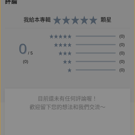
評論
三十年來，楊渡從一個記者，流浪採訪了大半個中國，
再回到報館成為主筆，留下了一本世紀末的追尋之書；
我給本專輯
顆星
也曾在海外，探訪流亡的作家、記者、知識分子，更多
是在大陸結識了各地經歷過那一場劫難的朋友。
(0)
0
(0)
/ 5
(0)
然而未曾遺忘的是，終有一天，回來好好寫，寫下這一
(0)
(0)
段記憶。1999年，十年之際，楊渡寫了這故事的開
(0)
頭，終究寫不下去。2009年秋，重走過北京街道：前
門大街、同仁醫院、天壇醫院……，二十年，所有一切
都改變了。高樓大廈，市招遍掛，廣告街景，美妝藥
鋪，街貌完全不是當年模樣。天壇醫院已建了新的樓
目前還未有任何評論喔！
群，小街被新的樓景取代。「二十年後，你在哪裡？」
歡迎留下您的想法和我們交流～
楊渡在天壇街頭自問。