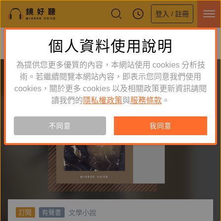
登入 / 註冊
鏡好聽全新APP上線
個人資料使用說明
下載
體驗全面升級，即刻下載
為提供您更多優質的內容，本網站使用 cookies 分析技
術。若繼續閱覽本網站內容，即表示您同意我們使用
cookies，關於更多 cookies 以及相關政策更新資訊請閱
讀我們的
隱私權政策
與
服務條款
。
不同意
我同意
文學小說
訂閱
有聲書