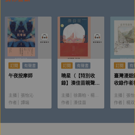
天，才終於相遇；有如在這個亂世裡，人生只能有這一
次的相遇。彷彿此生，只要愛這一次，什麼都不管，死
了就死了吧。那是近於一起赴死的愛戀。
【作者簡介】
訂閱
有聲書
訂閱
有聲書
訂閱
有
楊渡
午夜按摩師
曉星（【特別收
臺灣漫遊
錄】湊佳苗親聲朗
收錄作者
讀＆創作動機）
唸〈後記
詩人、作家。喜歡旅行、閱讀、電影和足球。最喜歡的
主播
張怡沁
主播
徐壽柏
楊雅淳
主播
張怡
作者
地方，是新疆和阿爾卑斯山。最喜歡的電影是《直到世
譚端
作者
湊佳苗
作者
楊双
界的盡頭》。
生於台中農村家庭，寫過詩、散文，編過雜誌，曾任