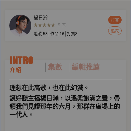
楊日瀚
打賞
5 (5)
追蹤
追蹤
53
作品
16
打賞
8
INTRO
集數
編輯推薦
介紹
理想在此高歌，也在此幻滅。
鏡好聽主播楊日瀚，以溫柔飽滿之聲，帶
領我們見證那年的六月，那群在廣場上的
一代人。