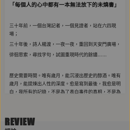
「每個人的心中都有一本無法放下的未燒書」
三十年前，一個台灣記者，一個見證者，站在六四現
場；
三十年後，詩人楊渡，一夜一夜，重回到天安門廣場，
徘徊思索，尋找字句，試圖重現時代的餘燼……
歷史需要時間。唯有歲月，能沉浸出歷史的醇酒。唯有
歲月，能提煉出人性的深度。愈是寫到最後，我愈是明
白，我所有的記錄，不是為了表白事件的真相，不是為
了記錄當時的社會面貌，而是探討更深層的人性；探尋
更幽微而脆弱的人心。北京是我的絕望，卻也是我的救
贖。──楊渡
REVIEW