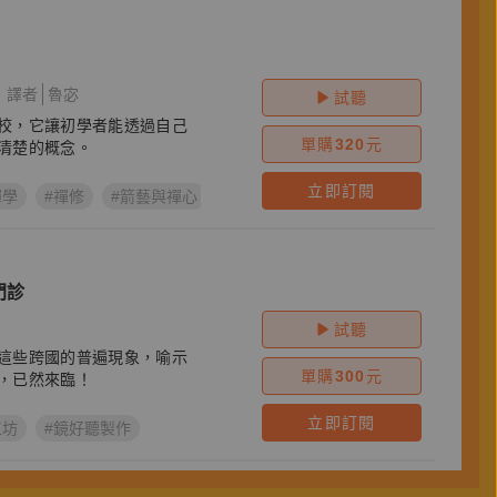
譯者
魯宓
試聽
校，它讓初學者能透過自己
單購
320
元
清楚的概念。
立即訂閱
禪學
#禪修
#箭藝與禪心
#奧根海瑞格
#鈴木大拙
#好聽閱
門診
試聽
這些跨國的普遍現象，喻示
單購
300
元
，已然來臨！
立即訂閱
工坊
#鏡好聽製作