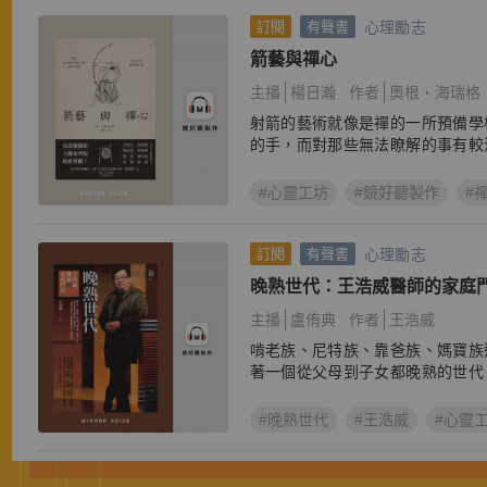
心理勵志
訂閱
有聲書
箭藝與禪心
主播
楊日瀚
作者
奧根‧海瑞格
射箭的藝術就像是禪的一所預備學
的手，而對那些無法瞭解的事有較
OR
#心靈工坊
#鏡好聽製作
#
心理勵志
訂閱
有聲書
晚熟世代：王浩威醫師的家庭
主播
盧侑典
作者
王浩威
OR
啃老族、尼特族、靠爸族、媽寶族
著一個從父母到子女都晚熟的世代
#晚熟世代
#王浩威
#心靈