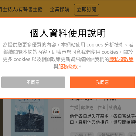
目主持人/有聲書主播
企業採購
立即訂閱
個人資料使用說明
為提供您更多優質的內容，本網站使用 cookies 分析技術。若
繼續閱覽本網站內容，即表示您同意我們使用 cookies，關於
更多 cookies 以及相關政策更新資訊請閱讀我們的
隱私權政策
與
服務條款
。
不同意
我同意
文學小說
訂閱
有聲書
空橋上的少年 （下部）
主播
顧紘恩
作者
蔡伯鑫
他們各自迷失在某處，各自嘗試尋
口。直到他與他相遇，世界開始翻
#心靈工坊
#鏡好聽製作
#