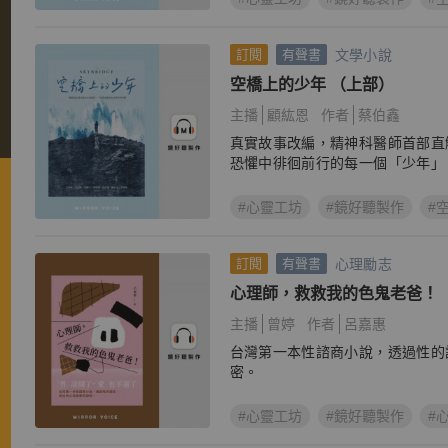
文學小說
訂閱
有聲書
空橋上的少年 （上部）
主播
顧紘恩
作者
蔡伯鑫
真實故事改編，精神科醫師首部直
恐懼中徘徊前行的每一個「少年」
#心靈工坊
#鏡好聽製作
#
心理勵志
訂閱
有聲書
心理師，救救我的色鬼老爸！
主播
曾婷
作者
呂嘉惠
台灣第一本性諮商小說，透過性的
密。
#心靈工坊
#鏡好聽製作
#