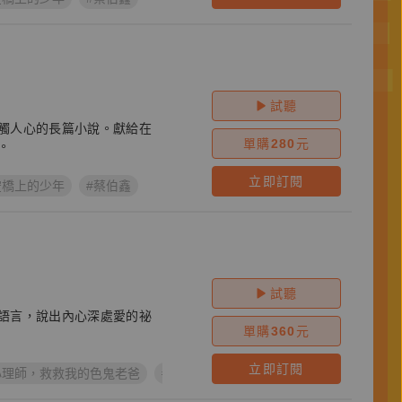
VOICE
試聽
觸人心的長篇小說。獻給在
單購
280
元
。
立即訂閱
空橋上的少年
#蔡伯鑫
試聽
語言，說出內心深處愛的祕
單購
360
元
立即訂閱
心理師，救救我的色鬼老爸
#呂嘉惠