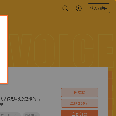
登入 / 註冊
VOICE
VOICE
試聽
找某個足以免於恐懼的出
單購
200
元
轉……
立即訂閱
空橋上的少年
#蔡伯鑫