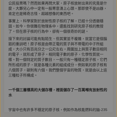
公民投票嗎？然而如果再問大家，原子核放射出來的究竟是什
麼，大夥兒心中一定有一股寒意湧上心頭。那即使不是凶器，
肯定也是稀奇古怪、超越想像的東西吧。
事實上，科學家對於放射性原子核的了解，已經十分透徹穩
固。如今，你很難在物理系中，還能找到研究原子核的教授
了。但在原子核的行為中，卻有一個很奇妙的謎。
接下來的討論可能有點陌生、但其實並不複雜，就當它是個腦
筋的重訓吧！原子核是由帶正電的質子與不帶電的中子所組
成，大小只有百兆分之一公尺左右。周圍加上與質子數目相同
的電子，就形成了原子。相同電子數的原子，化學性質就一
樣。對一個特定的質子數目，一般只有一種穩定原子核，它們
所形成的原子，就是各種元素的組成成分，例如氧的原子核有
八個質子，碳則有六個。我們整個宇宙的物質，就是由以上這
三種粒子所構成。
一千個三層樓高的大儲存槽，裡面儲存了一百萬噸有放射性的
水
宇宙中也有許多不穩定的原子核，例如作為核能燃料的鈾-235
原子核，就有92顆質子和143顆中子。這麼多個粒子擠在如此