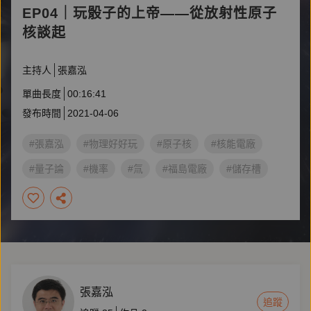
EP04｜玩骰子的上帝——從放射性原子
核談起
主持人
張嘉泓
單曲長度
00:16:41
發布時間
2021-04-06
#張嘉泓
#物理好好玩
#原子核
#核能電廠
#量子論
#機率
#氚
#福島電廠
#儲存槽
張嘉泓
追蹤