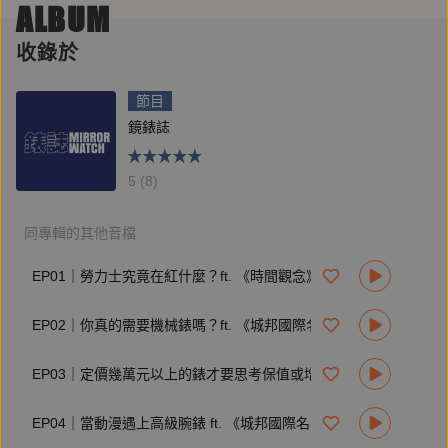
| 追蹤《鏡好聽》instagram：
instagram.com/mirror_voice/
ALBUM
| 合作、節目建議歡迎來信
voiceservice@mirrormedia.mg
收錄於
節目
鏡錶誌
5 (8)
同專輯的其他音檔
EP01｜勞力士究竟在紅什麼？ft. 《時間觀念》總編輯郭峻彰
EP02｜你真的需要機械錶嗎？ft. 《城邦國際名表》主編黃兆慶
EP03｜定價幾萬元以上的錶才要思考保值或增值問題？ft. 《時間觀念》總編輯郭峻彰
EP04｜當動漫遇上高級腕錶 ft. 《城邦國際名表》主編黃兆慶