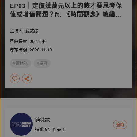
EP03｜定價幾萬元以上的錶才要思考保
值或增值問題？ft. 《時間觀念》總編輯
郭峻彰
主持人
鏡錶誌
單曲長度
00:16:40
發布時間
2020-11-19
#鏡錶誌
#投資
鏡錶誌
追蹤
追蹤
54
作品
1