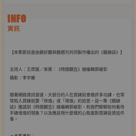
INFO
資訊
【本集節目是由鏡好聽與鏡週刊共同製作播出的《鏡錶誌》】
主持人：王偲宸／來賓：《時間觀念》總編輯郭峻彰
攝影：李宇勝
隨著網路資訊發達，大部分的人在買錶前會做許多功課，也常
常陷入買錶就要「保值」或「增值」的迷思。這一集《鏡錶
誌》邀請到《時間觀念》總編輯郭峻彰，和我們聊聊如何看待
手錶增值的現象？以及應該用什麼樣的心態面對買錶投資這件
事。