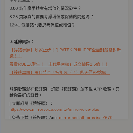
＊本集重點：
3:00 為什麼手錶會有增值的情況發生？
8:25 買錶真的需要考慮增值或保值的問題嗎？
12:41 低價錶也要思考保值或增值？
＊延伸閱讀：
【鐘錶專題】炒家止步！？PATEK PHILIPPE全面封殺雙封新
錶！！
最貴ROLEX誕生！「末代皇帝錶」成交價達1.5億！！
【鐘錶專題】鬼月特企！被詛咒（？）的天價PP懷錶...
想聽愛聽就在鏡好聽，訂閱《鏡好聽》並下載 APP 收聽，只
給你最好的聲音。
| 立即訂閱《鏡好聽》：
https://www.mirrorvoice.com.tw/mirrorvoice-plus
| 免費下載《鏡好聽》App:
mirrormediafb.pros.is/LY67K
| 追蹤《鏡好聽》Facebook：
facebook.com/mirrorvoice2019