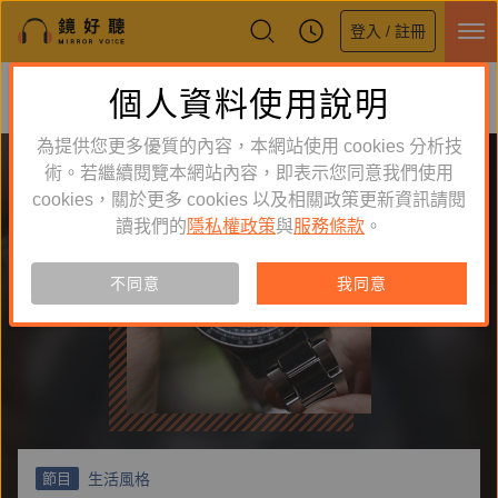
登入 / 註冊
鏡好聽全新APP上線
個人資料使用說明
下載
體驗全面升級，即刻下載
為提供您更多優質的內容，本網站使用 cookies 分析技
術。若繼續閱覽本網站內容，即表示您同意我們使用
cookies，關於更多 cookies 以及相關政策更新資訊請閱
讀我們的
隱私權政策
與
服務條款
。
不同意
我同意
生活風格
節目