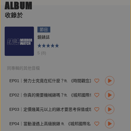
ALBUM
ㅤ| Instagram：
https://instagram.com/mirror_voice
ㅤ| 合作、節目建議歡迎來信：
voiceservice@mirrormedia.mg
收錄於
節目
鏡錶誌
5 (8)
同專輯的其他音檔
EP01｜勞力士究竟在紅什麼？ft. 《時間觀念》總編輯郭峻彰
EP02｜你真的需要機械錶嗎？ft. 《城邦國際名表》主編黃兆慶
EP03｜定價幾萬元以上的錶才要思考保值或增值問題？ft. 《時間觀念》總編輯郭峻彰
EP04｜當動漫遇上高級腕錶 ft. 《城邦國際名表》主編黃兆慶