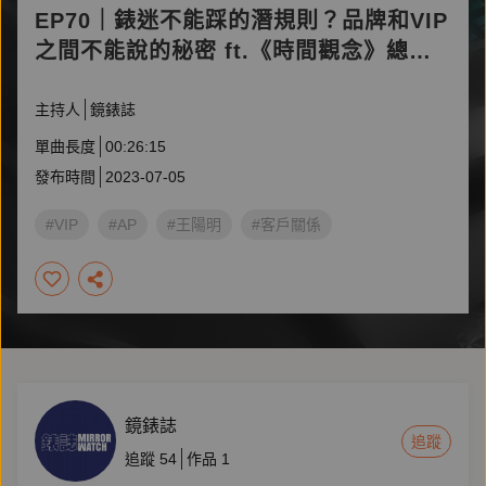
EP70｜錶迷不能踩的潛規則？品牌和VIP
之間不能說的秘密 ft.《時間觀念》總編
輯郭峻彰
主持人
鏡錶誌
單曲長度
00:26:15
發布時間
2023-07-05
#VIP
#AP
#王陽明
#客戶關係
鏡錶誌
追蹤
追蹤
54
作品
1