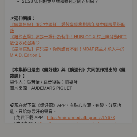
21:28 如何避免品牌和錶迷之間的糾紛？
📌延伸閱讀：
【錶壇焦點】限定中國紅！愛彼皇家橡樹萬年曆中國限量版腕
錶
《紐約直擊》這是一場行為藝術！HUBLOT X 村上隆發動NFT
數位收藏召集令
【錶壇焦點】這只錶，你應該買不到！MB&F錶主才能入手的
M.A.D. Edition 1
【本集節目是由《鏡好聽》與《鏡週刊》共同製作播出的《鏡
錶誌》】
製作人：吳芳怡 / 錄音後製：劉姿吟
圖片來源：AUDEMARS PIGUET
🎧現在就下載《鏡好聽》APP，有貼心收藏、追蹤、分享功
能，只給你最好的聲音。
ㅤ| 免費下載 APP：
https://mirrormediafb.pros.is/LY67K
ㅤ| 立即訂閱：
https://www.mirrorvoice.com.tw/mirrorvoice-
subscription
ㅤ| Facebook：
https://facebook.com/mirrorvoice2019