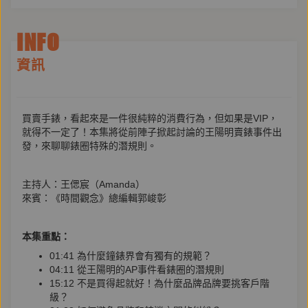
INFO
資訊
買賣手錶，看起來是一件很純粹的消費行為，但如果是VIP，
就得不一定了！本集將從前陣子掀起討論的王陽明賣錶事件出
發，來聊聊錶圈特殊的潛規則。
主持人：王偲宸（Amanda）
來賓：《時間觀念》總編輯郭峻彰
本集重點：
01:41 為什麼鐘錶界會有獨有的規範？
04:11 從王陽明的AP事件看錶圈的潛規則
15:12 不是買得起就好！為什麼品牌品牌要挑客戶階
級？