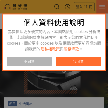
登入 / 註冊
鏡好聽全新APP上線
個人資料使用說明
下載
體驗全面升級，即刻下載
為提供您更多優質的內容，本網站使用 cookies 分析技
術。若繼續閱覽本網站內容，即表示您同意我們使用
cookies，關於更多 cookies 以及相關政策更新資訊請閱
讀我們的
隱私權政策
與
服務條款
。
不同意
我同意
生活風格
節目