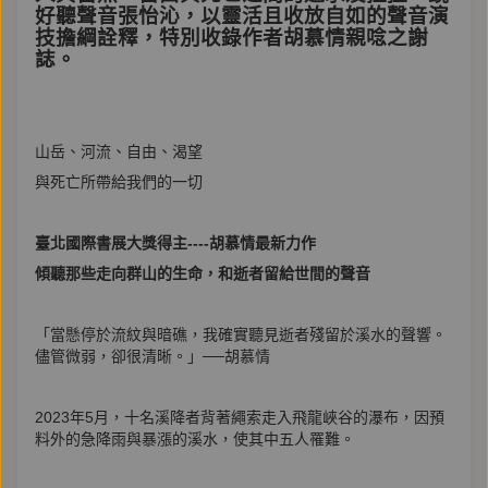
好聽聲音張怡沁，以靈活且收放自如的聲音演
技擔綱詮釋，特別收錄作者胡慕情親唸之謝
誌。
山岳、河流、自由、渴望
與死亡所帶給我們的一切
臺北國際書展大獎得主----胡慕情最新力作
傾聽那些走向群山的生命，和逝者留給世間的聲音
「當懸停於流紋與暗礁，我確實聽見逝者殘留於溪水的聲響。
儘管微弱，卻很清晰。」──胡慕情
2023年5月，十名溪降者背著繩索走入飛龍峽谷的瀑布，因預
料外的急降雨與暴漲的溪水，使其中五人罹難。