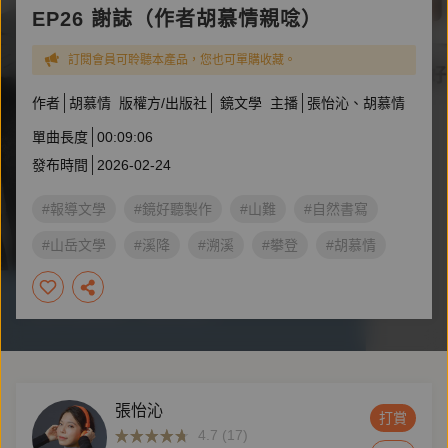
EP26 謝誌（作者胡慕情親唸）
訂閱會員可聆聽本產品，您也可單購收藏。
作者
胡慕情
版權方/出版社
鏡文學
主播
張怡沁
胡慕情
單曲長度
00:09:06
發布時間
2026-02-24
#報導文學
#鏡好聽製作
#山難
#自然書寫
#山岳文學
#溪降
#溯溪
#攀登
#胡慕情
#一位女性殺人犯的素描
#飛龍瀑布
張怡沁
打賞
4.7 (17)