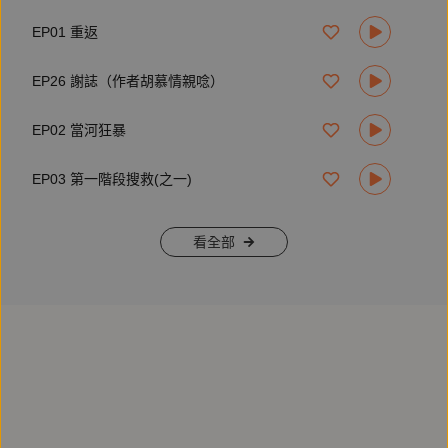
• 探討臺灣特殊歷史地理環境，人與山的關係。
EP01 重返
• 自然與生命的極限，自由的追求，生死哲學的深思。
EP26 謝誌（作者胡慕情親唸）
【作者簡介】
EP02 當河狂暴
EP03 第一階段搜救(之一)
胡慕情
1983年生，曾任臺灣立報、公共電視《我們的島》文字記者、
看全部
端傳媒特約記者，現為鏡文學文化組採訪主任。關注環境、人
權與社會案件，著有《黏土：灣寶，一段人與土地的簡史》、
《一位女性殺人犯的素描》。
====
產品企劃：王子懿
錄音/後製：林仁斌