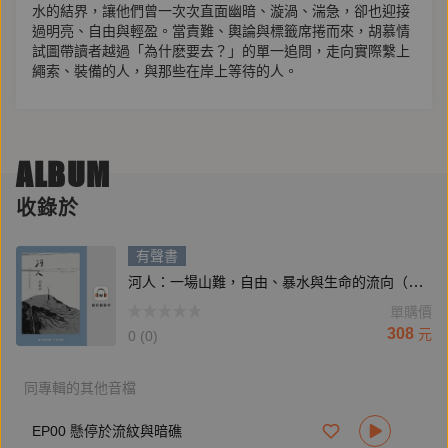
水的結界，讓他們曾一次次直面幽暗、漩渦、湍急，卻也迎接
過明亮、自由與輕盈。當責難、輿論與標籤席捲而來，胡慕情
試圖帶讀者越過「為什麽要去？」的單一追問，走向實際繫上
繩索、裝備的人，與那些在岸上等待的人。
因一場生命告別而開始攀岩，胡慕情親身經驗自然帶來的撫慰
與解離哀傷的力量。她以細腻的田調與採訪，重構整起山難從
ALBUM
預備進入、受困到搜救的時間，追索罹難者生前的腳步：他們
如何愛上山與水？為何一次次回到峽谷？
收錄於
這是一本關於生與死、自由與渴望的書。每個走向群山、降入
有聲書
溪谷的人，都有無法被簡化為一句話的理由。縱然死亡的陰影
河人：一場山難，自由、暴水與生命的流向（特別收錄作者胡慕情親唸〈謝誌〉）
從未遠離，人類仍持續走向邊界與荒野。而多山的臺灣，也持
續以壯麗與莫測，回應這份執著的呼喚。
單購價
308
元
0 (0)
本書特色
• 臺北國際書展大獎得主，胡慕情採訪2023年飛龍瀑布山難事
同專輯的其他音檔
件。
EP00 懸停於流紋與暗礁
• 重現山難的救援過程，與參與者的生命故事。