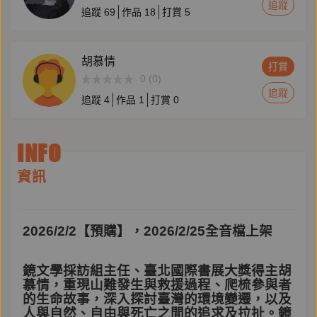
追蹤
追蹤
69
作品
18
打賞
5
胡慕情
打賞
0 (0)
追蹤
追蹤
4
作品
1
打賞
0
INFO
資訊
2026/2/2【預購】，2026/2/25全音檔上架
鏡文學採訪組主任、臺北國際書展大獎得主胡
慕情，重現山難發生與救援過程、爬梳參與者
的生命故事，深入探討臺灣的環境變遷，以及
人與自然、自由與死亡之間的追求及拉扯。鏡