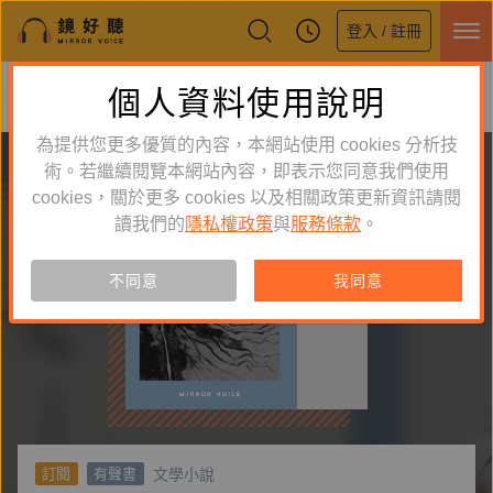
登入 / 註冊
鏡好聽全新APP上線
個人資料使用說明
下載
體驗全面升級，即刻下載
為提供您更多優質的內容，本網站使用 cookies 分析技
術。若繼續閱覽本網站內容，即表示您同意我們使用
cookies，關於更多 cookies 以及相關政策更新資訊請閱
讀我們的
隱私權政策
與
服務條款
。
不同意
我同意
文學小說
訂閱
有聲書