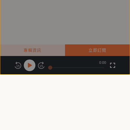
專輯資訊
立即訂閱
0:00
關於鏡好聽
版權政策
隱私政策
15
15
商務合作
付費條款
會員條款
常見問題
客服信箱