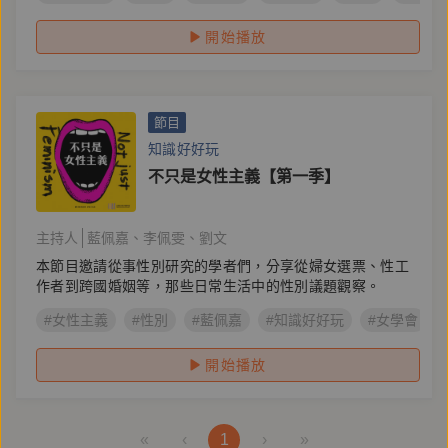
開始播放
節目
知識好好玩
不只是女性主義【第一季】
主持人
藍佩嘉
李佩雯
劉文
本節目邀請從事性別研究的學者們，分享從婦女選票、性工
作者到跨國婚姻等，那些日常生活中的性別議題觀察。
#女性主義
#性別
#藍佩嘉
#知識好好玩
#女學會
開始播放
«
‹
1
›
»