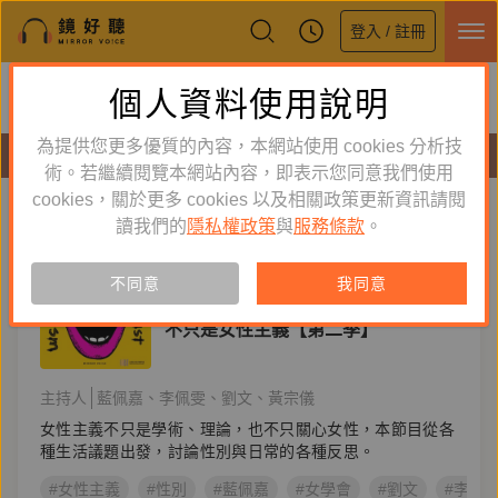
登入 / 註冊
鏡好聽全新APP上線
個人資料使用說明
下載
體驗全面升級，即刻下載
為提供您更多優質的內容，本網站使用 cookies 分析技
節目
術。若繼續閱覽本網站內容，即表示您同意我們使用
cookies，關於更多 cookies 以及相關政策更新資訊請閱
標籤：
李佩雯
新到舊
舊到新
讀我們的
隱私權政策
與
服務條款
。
節目
不同意
我同意
知識好好玩
不只是女性主義【第二季】
主持人
藍佩嘉
李佩雯
劉文
黃宗儀
女性主義不只是學術、理論，也不只關心女性，本節目從各
種生活議題出發，討論性別與日常的各種反思。
#女性主義
#性別
#藍佩嘉
#女學會
#劉文
#李佩