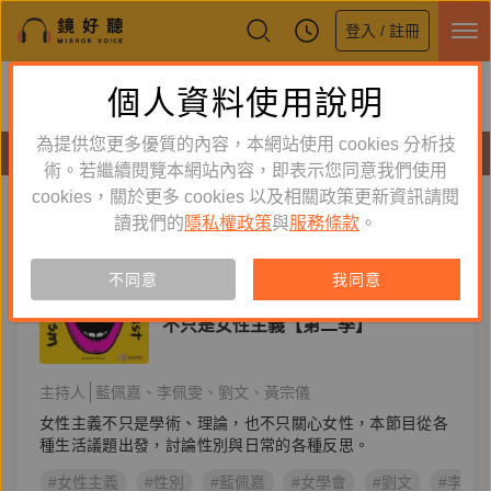
登入 / 註冊
鏡好聽全新APP上線
個人資料使用說明
下載
體驗全面升級，即刻下載
為提供您更多優質的內容，本網站使用 cookies 分析技
節目
術。若繼續閱覽本網站內容，即表示您同意我們使用
cookies，關於更多 cookies 以及相關政策更新資訊請閱
標籤：
女學會
新到舊
舊到新
讀我們的
隱私權政策
與
服務條款
。
節目
不同意
我同意
知識好好玩
不只是女性主義【第二季】
主持人
藍佩嘉
李佩雯
劉文
黃宗儀
女性主義不只是學術、理論，也不只關心女性，本節目從各
種生活議題出發，討論性別與日常的各種反思。
#女性主義
#性別
#藍佩嘉
#女學會
#劉文
#李佩