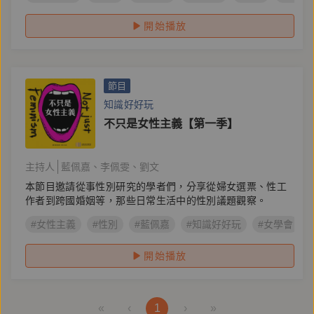
開始播放
節目
知識好好玩
不只是女性主義【第一季】
主持人
藍佩嘉
李佩雯
劉文
本節目邀請從事性別研究的學者們，分享從婦女選票、性工
作者到跨國婚姻等，那些日常生活中的性別議題觀察。
#女性主義
#性別
#藍佩嘉
#知識好好玩
#女學會
開始播放
«
‹
1
›
»