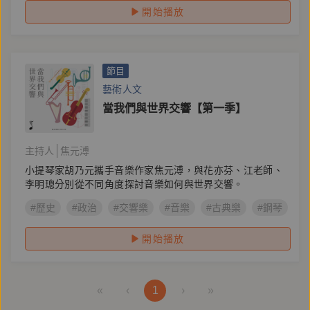
開始播放
節目
藝術人文
當我們與世界交響【第一季】
主持人
焦元溥
小提琴家胡乃元攜手音樂作家焦元溥，與花亦芬、江老師、
李明璁分別從不同角度探討音樂如何與世界交響。
#歷史
#政治
#交響樂
#音樂
#古典樂
#鋼琴
#
開始播放
«
‹
1
›
»