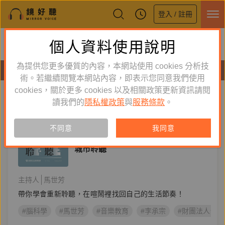
登入 / 註冊
鏡好聽全新APP上線
個人資料使用說明
下載
體驗全面升級，即刻下載
為提供您更多優質的內容，本網站使用 cookies 分析技
節目
術。若繼續閱覽本網站內容，即表示您同意我們使用
cookies，關於更多 cookies 以及相關政策更新資訊請閱
標籤：
音樂教育
新到舊
舊到新
讀我們的
隱私權政策
與
服務條款
。
節目
不同意
我同意
知識好好玩
城市聆聽
主持人
馬世芳
帶你學會重新聆聽，在喧鬧裡找回自己的生活節奏！
#腦科學
#馬世芳
#音樂教育
#李承宗
#財團法人台