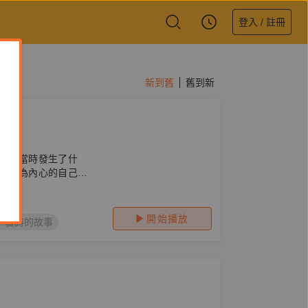
登入 / 註冊
新到舊
舊到新
事：當時發生了什
還是為內心的自己而
開始播放
一首詩的故事