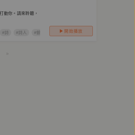
打動你。請來聆聽，
開始播放
#詩
#詩人
#鏡文化詩
»