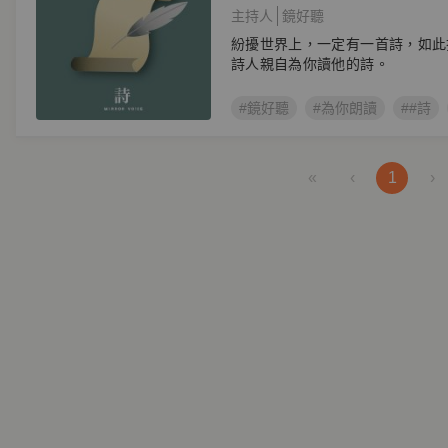
主持人
鏡好聽
紛擾世界上，一定有一首詩，如此
詩人親自為你讀他的詩。
#鏡好聽
#為你朗讀
##詩
«
‹
1
›