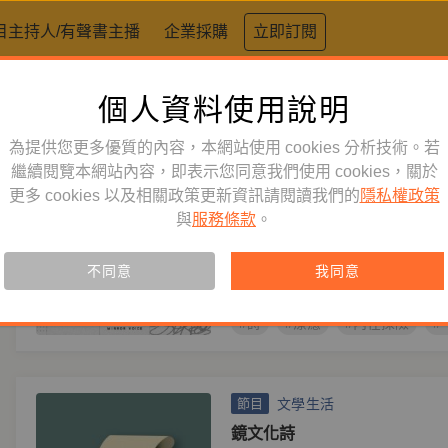
目主持人/有聲書主播
企業採購
立即訂閱
個人資料使用說明
標籤：
詩
為提供您更多優質的內容，本網站使用 cookies 分析技術。若
文學生活
繼續閱覽本網站內容，即表示您同意我們使用 cookies，關於
節目
更多 cookies 以及相關政策更新資訊請閱讀我們的
隱私權政策
一首詩的故事
與
服務條款
。
詩人為你述說——他的一首詩的故
麼？他是為愛而寫、為信仰而寫，
不同意
寫？
我同意
#詩
#療癒
#內在探險
#
文學生活
節目
鏡文化詩