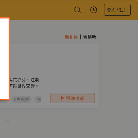
登入 / 註冊
新到舊
舊到新
溥，與花亦芬、江老
樂如何與世界交響。
開始播放
音樂
#古典樂
#鋼琴
#社會
#台灣
#樂團
#文協
#海
»