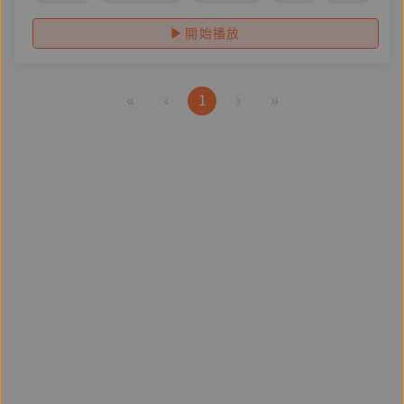
開始播放
«
‹
1
›
»