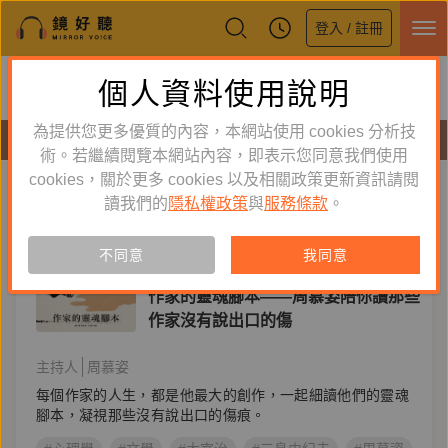
登入 / 註冊
鏡好聽全新APP上線
個人資料使用說明
下載
體驗全面升級，即刻下載
為提供您更多優質的內容，本網站使用 cookies 分析技
節目
術。若繼續閱覽本網站內容，即表示您同意我們使用
cookies，關於更多 cookies 以及相關政策更新資訊請閱
標籤：
張愛玲
新到舊
舊到新
讀我們的
隱私權政策
與
服務條款
。
節目
不同意
我同意
文學生活
作家的靈魂腳本——周慕姿陪你讀那些
作家沒有說出口的傷
主持人
周慕姿
每個作家的人生，都是他最大的創作，一起細讀他們的靈魂
腳本，凝視那些沒有說出口的傷痕。