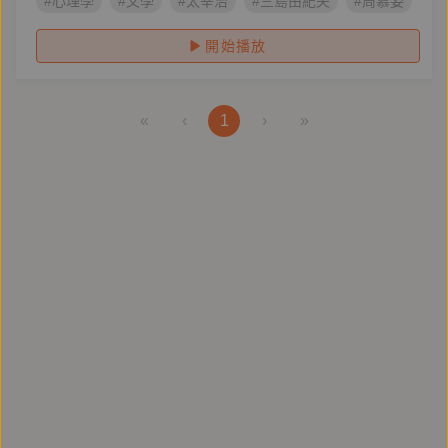
#心理學
#文學
#太宰治
#三島由紀夫
#周慕姿
#
開始播放
«
‹
1
›
»