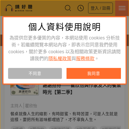
登入 / 註冊
鏡好聽全新APP上線
個人資料使用說明
下載
體驗全面升級，即刻下載
為提供您更多優質的內容，本網站使用 cookies 分析技
節目
術。若繼續閱覽本網站內容，即表示您同意我們使用
cookies，關於更多 cookies 以及相關政策更新資訊請閱
標籤：
謝謝招待
新到舊
舊到新
讀我們的
隱私權政策
與
服務條款
。
節目
不同意
我同意
文學生活
謝謝招待——瞿欣怡與作家友人的餐桌
時光【第二季】
主持人
瞿欣怡
餐桌就像人生的縮影，有時甜蜜、有時苦澀，可是人生就是
這樣，要把所有滋味都嚐過了，才不辜負人生。