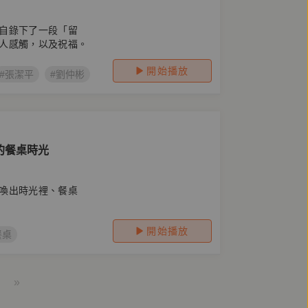
自錄下了一段「留
人感觸，以及祝福。
開始播放
#張潔平
#劉仲彬
#羅浥薇薇
#馬欣
#瞿欣怡
#姚謙
#
的餐桌時光
喚出時光裡、餐桌
開始播放
餐桌
»