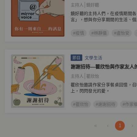
主持人
鏡好聽
鏡好聽的主持人們，在疫情期間各
言」，想與你分享期間的生活、個
#疫情
#林靜儀
#盧怡安
文學生活
節目
謝謝招待—瞿欣怡與作家友人
主持人
瞿欣怡
瞿欣怡邀請作家分享餐桌回憶，召
上，閃閃發光的愛。
#瞿欣怡
#謝謝招待
#作家
«
‹
1
›