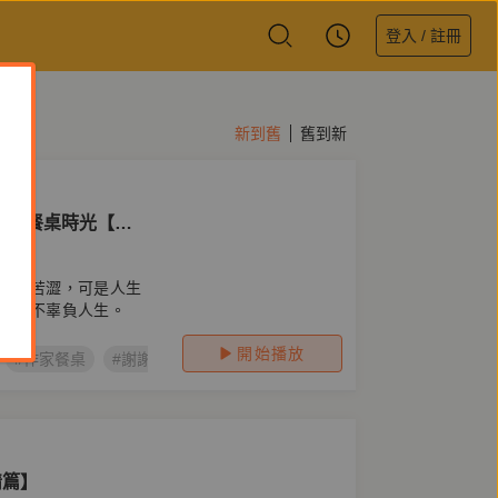
登入 / 註冊
新到舊
舊到新
人的餐桌時光【第
有時苦澀，可是人生
，才不辜負人生。
開始播放
#作家餐桌
#謝謝招待第二季
#餐桌回憶
#快樂
情篇】