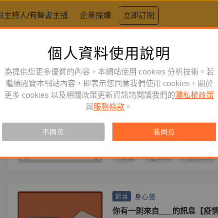
目主持人/有聲書主播
企業採購
立即訂閱
個人資料使用說明
標籤：
瞿欣怡
為提供您更多優質的內容，本網站使用 cookies 分析技術。若
文學生活
繼續閱覽本網站內容，即表示您同意我們使用 cookies，關於
節目
更多 cookies 以及相關政策更新資訊請閱讀我們的
隱私權政策
謝謝招待——瞿欣怡與作家友
與
服務條款
。
二季】
主持人
瞿欣怡
餐桌就像人生的縮影，有時甜蜜、
不同意
我同意
就是這樣，要把所有滋味都嚐過了
#療癒
#瞿欣怡
#謝謝招待
身心靈
節目
你有一則來自___的訊息【疫