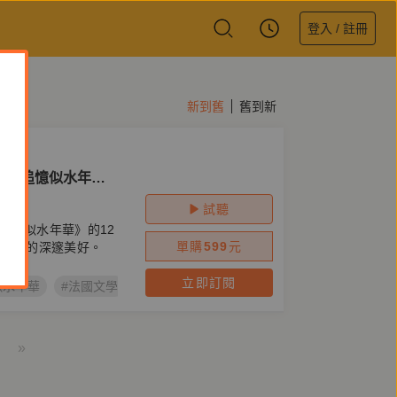
登入 / 註冊
新到舊
舊到新
漢《追憶似水年
試聽
追憶似水年華》的12
單購
599
元
大經典的深邃美好。
立即訂閱
似水年華
#法國文學
#鏡好聽原創節目
#瑪德蓮
#普魯斯特效
»