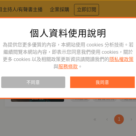
目主持人/有聲書主播
企業採購
立即訂閱
個人資料使用說明
標籤：
法國文學
為提供您更多優質的內容，本網站使用 cookies 分析技術。若
文學生活
繼續閱覽本網站內容，即表示您同意我們使用 cookies，關於
訂閱
節目
更多 cookies 以及相關政策更新資訊請閱讀我們的
隱私權政策
在普魯斯特的時光裡——朱嘉
與
服務條款
。
華》12講
主持人
朱嘉漢
小說家化身伴讀人，朱嘉漢引領《
不同意
我同意
條路線，帶你理解這部20世紀百
#朱嘉漢
#普魯斯特
#追憶
«
‹
1
›