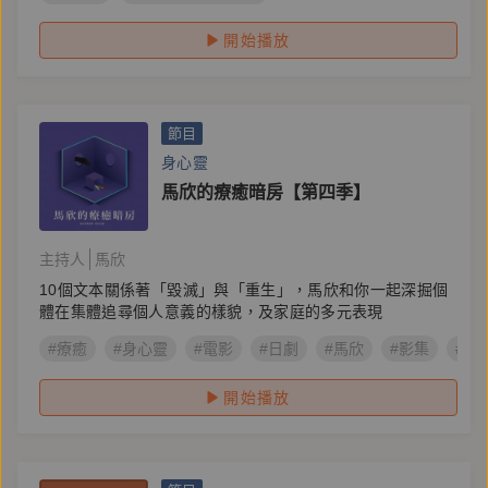
開始播放
節目
身心靈
馬欣的療癒暗房【第四季】
主持人
馬欣
10個文本關係著「毀滅」與「重生」，馬欣和你一起深掘個
體在集體追尋個人意義的樣貌，及家庭的多元表現
#療癒
#身心靈
#電影
#日劇
#馬欣
#影集
#韓
開始播放