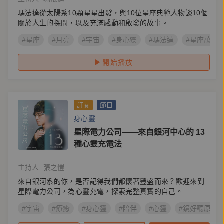
瑪法達從太陽系10顆星星出發，與10位星座典範人物談10個
關於人生的探問，以及充滿感動和啟發的故事。
#星座
#月亮
#宇宙
#身心靈
#瑪法達
#星座萬物
開始播放
訂閱
節目
身心靈
星際電力公司——來自銀河中心的 13
種心靈充電法
主持人
張之愷
來自銀河系的你，是否記得我們都懷著豐盛而來？歡迎來到
星際電力公司，為心靈充電，探索完整真實的自己。
#宇宙
#療癒
#身心靈
#陪伴
#心靈
#鏡好聽原創