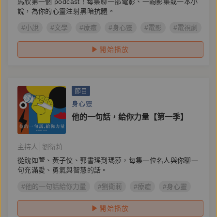
馬欣第一個 podcast！每集聊一部電影、一齣影集或一本小
說，為你的心靈注射黑暗抗體。
#小說
#文學
#療癒
#身心靈
#電影
#電視劇
#
開始播放
節目
身心靈
他的一句話，給你力量【第一季】
主持人
劉衛莉
從魏如萱、黃子佼、郭書瑤到瑪莎，每集一位名人與你聊一
句充滿愛、勇氣與智慧的話。
#他的一句話給你力量
#劉衛莉
#療癒
#身心靈
開始播放