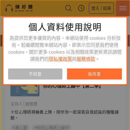
登入 / 註冊
鏡好聽全新APP上線
個人資料使用說明
下載
體驗全面升級，即刻下載
為提供您更多優質的內容，本網站使用 cookies 分析技
節目
術。若繼續閱覽本網站內容，即表示您同意我們使用
cookies，關於更多 cookies 以及相關政策更新資訊請閱
標籤：
身心靈
新到舊
舊到新
讀我們的
隱私權政策
與
服務條款
。
節目
不同意
我同意
身心靈
你的心理師上線中【第二季】
主持人
趙慈慧
十位心理師將輪番上陣，陪伴你一起探索自我認識的種種課
題。
#身心靈
#你的心理師上線中