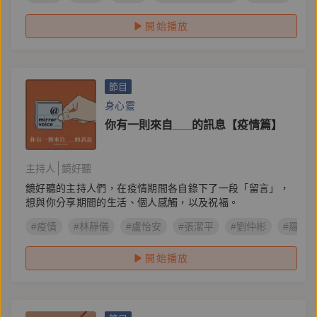
開始播放
節目
身心靈
你有一則來自___的訊息【疫情篇】
主持人
鏡好聽
鏡好聽的主持人們，在疫情期間各自錄下了一段「留言」，
想與你分享期間的生活、個人感觸，以及祝福。
#疫情
#林靜儀
#盧怡安
#張潔平
#劉仲彬
#羅浥
開始播放