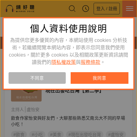
登入 / 註冊
鏡好聽全新APP上線
個人資料使用說明
下載
體驗全面升級，即刻下載
為提供您更多優質的內容，本網站使用 cookies 分析技
節目
術。若繼續閱覽本網站內容，即表示您同意我們使用
cookies，關於更多 cookies 以及相關政策更新資訊請閱
標籤：
盧怡安
新到舊
舊到新
讀我們的
隱私權政策
與
服務條款
。
節目
不同意
我同意
生活風格
現在出發吃台灣【第二季】
主持人
盧怡安
飲食作家怡安與好友們，大聊那些熟悉又南北大不同的早場
小吃！
#飲食
#小吃
#美食
#現在出發吃台灣
#盧怡安
#