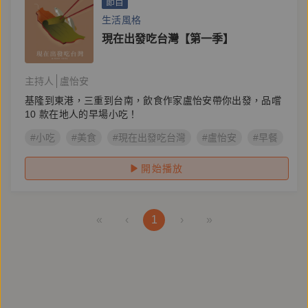
節目
生活風格
現在出發吃台灣【第一季】
主持人
盧怡安
基隆到東港，三重到台南，飲食作家盧怡安帶你出發，品嚐
10 款在地人的早場小吃！
#小吃
#美食
#現在出發吃台灣
#盧怡安
#早餐
開始播放
«
‹
1
›
»