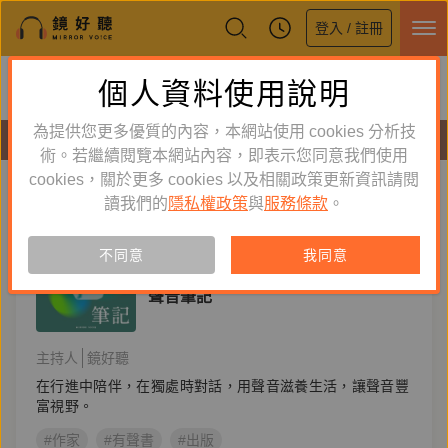
登入 / 註冊
鏡好聽全新APP上線
個人資料使用說明
下載
體驗全面升級，即刻下載
為提供您更多優質的內容，本網站使用 cookies 分析技
節目
術。若繼續閱覽本網站內容，即表示您同意我們使用
cookies，關於更多 cookies 以及相關政策更新資訊請閱
標籤：
有聲書
新到舊
舊到新
讀我們的
隱私權政策
與
服務條款
。
節目
不同意
我同意
文學生活
聲音筆記
主持人
鏡好聽
在行進中陪伴，在獨處時對話，用聲音滋養生活，讓聲音豐
富視野。
#作家
#有聲書
#出版