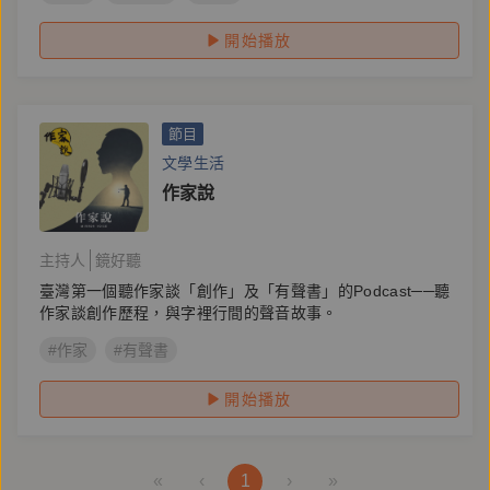
開始播放
節目
文學生活
作家說
主持人
鏡好聽
臺灣第一個聽作家談「創作」及「有聲書」的Podcast──聽
作家談創作歷程，與字裡行間的聲音故事。
#作家
#有聲書
開始播放
«
‹
1
›
»