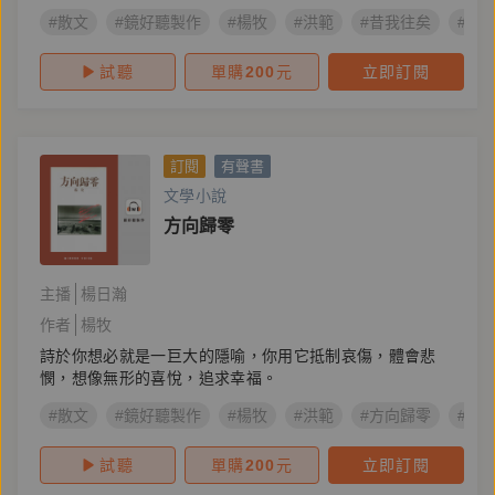
#散文
#鏡好聽製作
#楊牧
#洪範
#昔我往矣
#楊
試聽
單購
200
元
立即訂閱
訂閱
有聲書
文學小說
方向歸零
主播
楊日瀚
作者
楊牧
詩於你想必就是一巨大的隱喻，你用它抵制哀傷，體會悲
憫，想像無形的喜悅，追求幸福。
#散文
#鏡好聽製作
#楊牧
#洪範
#方向歸零
#楊
試聽
單購
200
元
立即訂閱