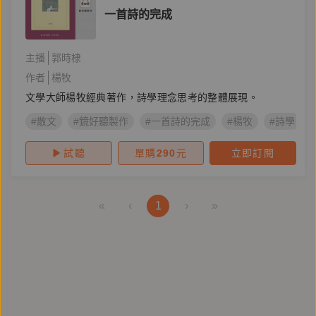
一首詩的完成
主播
郭時棣
作者
楊牧
文學大師楊牧經典著作，詩學理念思考的整體展現。
#散文
#鏡好聽製作
#一首詩的完成
#楊牧
#詩學
試聽
單購
290
元
立即訂閱
«
‹
1
›
»