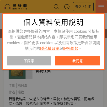
登入 / 註冊
鏡好聽全新APP上線
個人資料使用說明
下載
體驗全面升級，即刻下載
為提供您更多優質的內容，本網站使用 cookies 分析技
有聲書
術。若繼續閱覽本網站內容，即表示您同意我們使用
cookies，關於更多 cookies 以及相關政策更新資訊請閱
標籤：
楊牧
新到舊
舊到新
讀我們的
隱私權政策
與
服務條款
。
訂閱
有聲書
不同意
我同意
文學小說
昔我往矣
主播
楊日瀚
作者
楊牧
若是我能讓一些逝去的聲音，容貌，和動作再現，而無虛
假，偽裝，即使稀小而零落，我便感到欣喜。