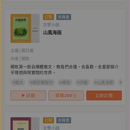
訂閱
有聲書
文學小說
山風海雨
主播
楊日瀚
作者
楊牧
楊牧第一部自傳體散文，教我們去懂，去喜歡，去愛那個介
乎理想與現實間的世界。
#散文
#鏡好聽製作
#楊牧
#洪範
#山風海雨
#楊
試聽
單購
200
元
立即訂閱
訂閱
有聲書
文學小說