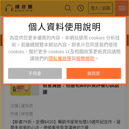
登入 / 註冊
鏡好聽全新APP上線
個人資料使用說明
下載
體驗全面升級，即刻下載
為提供您更多優質的內容，本網站使用 cookies 分析技
有聲書
術。若繼續閱覽本網站內容，即表示您同意我們使用
cookies，關於更多 cookies 以及相關政策更新資訊請閱
標籤：
溝通說話
新到舊
舊到新
讀我們的
隱私權政策
與
服務條款
。
訂閱
有聲書
不同意
我同意
心理勵志
善意溝通：怡慧老師的0負評暖心說話
課
主播
盧怡君
作者
宋怡慧
【新書79折，定價$420】暢銷作家宋怡慧10週年紀念作。凝
聚多年來的心法，帶領看見善意溝通的力量