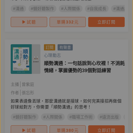
#溝通
#鏡好聽製作
#人際關係
#自我成長
#溝通說話
試聽
單購
332
元
立即訂閱
訂閱
有聲書
心理勵志
順勢溝通：一句話說到心坎裡！不消耗
情緒，掌握優勢的39個對話練習
主播
曾紫庭
作者
張忘形
如果表達像丟球，那麼溝通就是接球，如何完美接招再做個
好球給對方，你需要「順勢溝通」的思考！
#鏡好聽製作
#人際關係
#職場工作術
#遠流出版
#
試聽
單購
380
元
立即訂閱