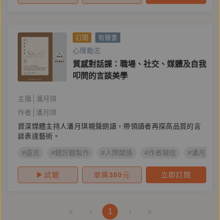
訂閱
有聲書
心理勵志
質感對話課：職場、社交、媒體及自我
叩問的言談美學
主播
潘月琪
作者
潘月琪
資深媒體主持人潘月琪親聲朗讀，帶領讀者再探高品質的言
談表達藝術。
#遠流
#鏡好聽製作
#人際關係
#作者親唸
#潘月琪
試聽
單購
380
元
立即訂閱
«
‹
1
›
»