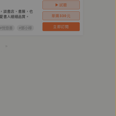
試聽
，談書店、書展，也
單購
330
元
愛書人細細品賞。
立即訂閱
#恍惚書
#鄧小樺
»