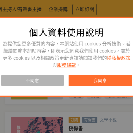
目主持人/有聲書主播
企業採購
立即訂閱
個人資料使用說明
標籤：
文化
為提供您更多優質的內容，本網站使用 cookies 分析技術。若
人文史哲
繼續閱覽本網站內容，即表示您同意我們使用 cookies，關於
訂閱
有聲書
更多 cookies 以及相關政策更新資訊請閱讀我們的
隱私權政策
孟買春秋：史密斯夫婦樂活印
與
服務條款
。
主播
鄭佳如
作者
喬伊斯
菲爾
喬伊斯與菲爾，以國際記者的敏銳
不同意
我同意
手寫下史密斯夫婦在印度四年的喜
#記者
#文化
#鏡好聽製作
文學小說
訂閱
有聲書
恍惚書