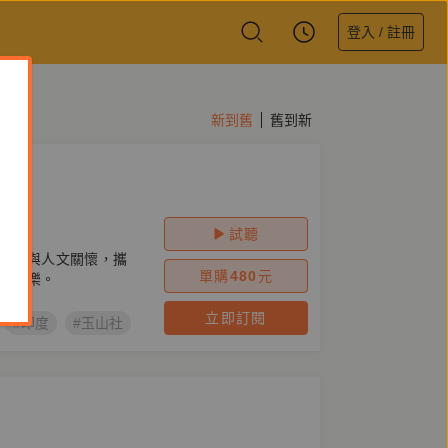
登入 / 註冊
新到舊
舊到新
度
試聽
觸角與人文關懷，攜
單購
480
元
怒哀樂。
立即訂閱
#印度
#玉山社
#孟買春秋
#喬伊斯
#菲爾
#旅遊文學