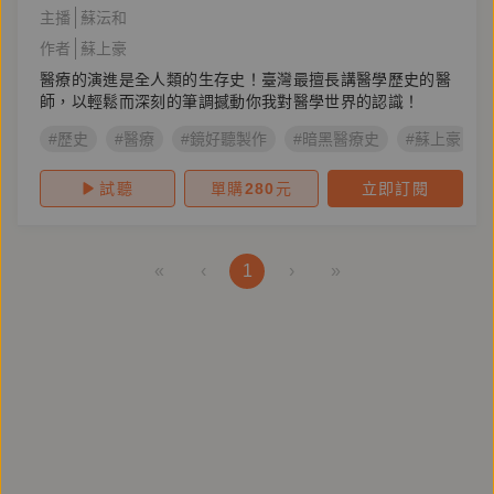
主播
蘇沄和
作者
蘇上豪
醫療的演進是全人類的生存史！臺灣最擅長講醫學歷史的醫
師，以輕鬆而深刻的筆調撼動你我對醫學世界的認識！
#歷史
#醫療
#鏡好聽製作
#暗黑醫療史
#蘇上豪
試聽
單購
280
元
立即訂閱
«
‹
1
›
»