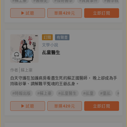
#蘇上豪
#醫療史
#怪奇醫學
#真實事件
#醫學教育
試聽
單購
420
元
立即訂閱
訂閱
有聲書
文學小說
乩童醫生
作者
蘇上豪
白天守護在加護病房看盡生死的蘇正國醫師， 晚上卻成為手
持硃砂筆、調解難平冤魂的王爺乩身。
#時報出版
#蘇上豪
#乩童醫生
#乩童
#童乩
#天
試聽
單購
420
元
立即訂閱