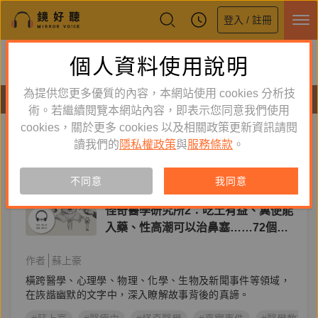
登入 / 註冊
鏡好聽全新APP上線
個人資料使用說明
下載
體驗全面升級，即刻下載
為提供您更多優質的內容，本網站使用 cookies 分析技
有聲書
術。若繼續閱覽本網站內容，即表示您同意我們使用
cookies，關於更多 cookies 以及相關政策更新資訊請閱
標籤：
蘇上豪
新到舊
舊到新
讀我們的
隱私權政策
與
服務條款
。
訂閱
有聲書
不同意
我同意
人文史哲
怪奇醫學研究所2：吃土有益、糞便能
入藥、性高潮可以治鼻塞……72個真
實發生的怪奇事件
作者
蘇上豪
橫跨醫學、心理學、物理、化學、生物及新聞事件等領域，
在詼諧幽默的文字中，深入瞭解故事背後的真諦。