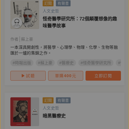
訂閱
有聲書
人文史哲
怪奇醫學研究所：72個顛覆想像的趣
味醫學故事
作者
蘇上豪
一本深具開創性，將醫學、心理學、物理、化學、生物等融
匯於一爐的集錦之作。
#時報出版
#蘇上豪
#醫療史
#怪奇醫學研究所
#怪
試聽
單購
400
元
立即訂閱
訂閱
有聲書
人文史哲
暗黑醫療史