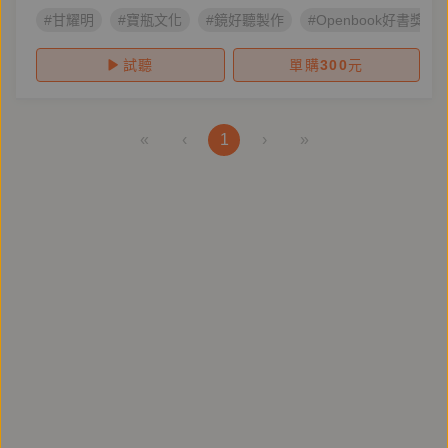
#甘耀明
#寶瓶文化
#鏡好聽製作
#Openbook好書獎
試聽
單購
300
元
«
‹
1
›
»