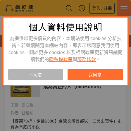
登入 / 註冊
鏡好聽全新APP上線
個人資料使用說明
下載
體驗全面升級，即刻下載
為提供您更多優質的內容，本網站使用 cookies 分析技
有聲書
術。若繼續閱覽本網站內容，即表示您同意我們使用
cookies，關於更多 cookies 以及相關政策更新資訊請閱
標籤：
成為真正的人
新到舊
舊到新
讀我們的
隱私權政策
與
服務條款
。
單購
有聲書
不同意
我同意
文學小說
成為真正的人（minBunun）
主播
張心哲
作者
甘耀明
【優惠79折，定價$380】台灣文壇首部以「三叉山事件」史
實為基底的小說